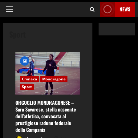
NEWS
Menu
principale
Sport
Cronaca
Mondragone
Sport
ORGOGLIO MONDRAGONESE –
Sara Savarese, stella nascente
dell’atletica, convocata al
prestigioso raduno federale
della Campania