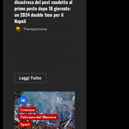
disastrosa del post scudetto al
del
girone
primo posto dopo 18 giornate:
di
un 2024 double face per il
ritorno
Napoli
Thereportzone
1 Gennaio
2025
(Editoriale a cura di Lello
Santoro) Il Napoli ha
concluso l’anno solare 2024
al primo posto in...
Leggi
Leggi Tutto
di
più
su
L’EDITORIALE
–
Dalla
stagione
disastrosa
Cronaca
del
Falciano del Massico
post
scudetto
Sport
al