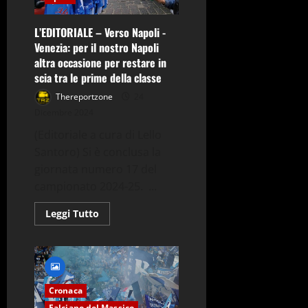
testa
con
l’Atalanta
L’EDITORIALE – Verso Napoli -
Venezia: per il nostro Napoli
altra occasione per restare in
scia tra le prime della classe
Thereportzone
24
Dicembre 2024
(Editoriale a cura di Lello
Santoro) Si è conclusa la
giornata numero 17 del
campionato 2024-25. ...
Leggi
Leggi Tutto
di
più
su
L’EDITORIALE
–
Verso
Napoli
-
Cronaca
Venezia:
Falciano del Massico