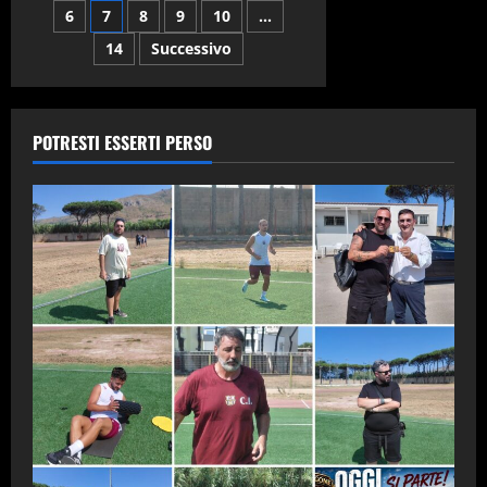
–
6
7
8
9
10
…
articoli
Napoli
:
14
Successivo
Gli
azzurri
in
campo
per
riscattare
POTRESTI ESSERTI PERSO
lo
stop
in
casa
con
la
Lazio