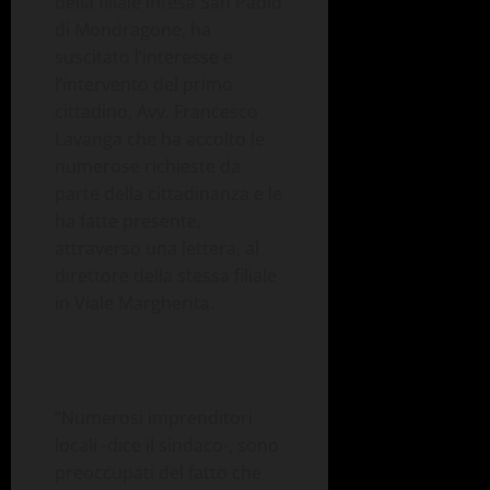
della filiale Intesa San Paolo
di Mondragone, ha
suscitato l’interesse e
l’intervento del primo
cittadino, Avv. Francesco
Lavanga che ha accolto le
numerose richieste da
parte della cittadinanza e le
ha fatte presente,
attraverso una lettera, al
direttore della stessa filiale
in Viale Margherita.
“Numerosi imprenditori
locali -dice il sindaco-, sono
preoccupati del fatto che