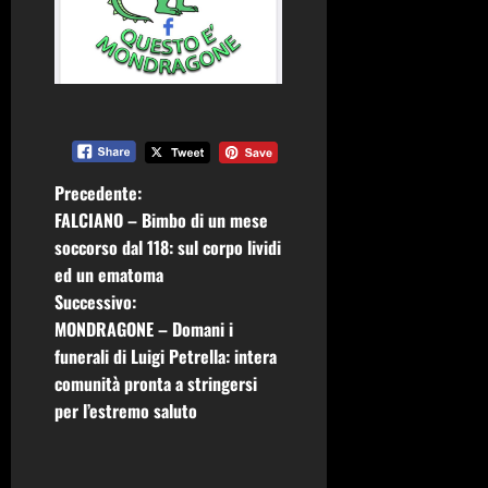
N
Precedente:
FALCIANO – Bimbo di un mese
a
soccorso dal 118: sul corpo lividi
ed un ematoma
v
Successivo:
i
MONDRAGONE – Domani i
funerali di Luigi Petrella: intera
g
comunità pronta a stringersi
per l’estremo saluto
a
z