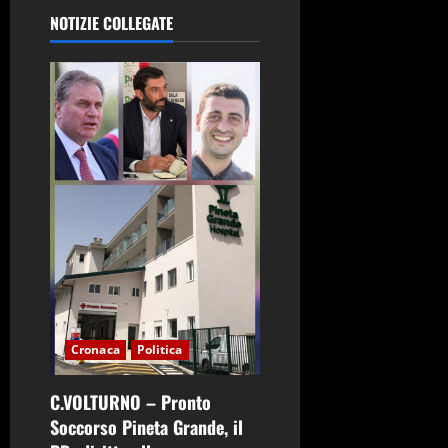
i
NOTIZIE COLLEGATE
o
n
e
a
r
t
i
Cronaca
Politica
c
o
C.VOLTURNO – Pronto
Soccorso Pineta Grande, il