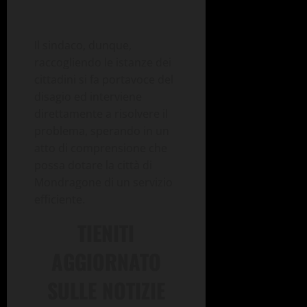
Il sindaco, dunque,
raccogliendo le istanze dei
cittadini si fa portavoce del
disagio ed interviene
direttamente a risolvere il
problema, sperando in un
atto di comprensione che
possa dotare la città di
Mondragone di un servizio
efficiente.
TIENITI
AGGIORNATO
SULLE NOTIZIE