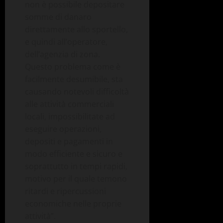
non è possibile depositare
somme di danaro
direttamente allo sportello,
e quindi all’operatore,
dell’agenzia di zona.
Questo problema come è
facilmente desumibile, sta
causando notevoli difficoltà
alle attività commerciali
locali, impossibilitate ad
eseguire operazioni,
depositi e pagamenti in
modo efficiente e sicuro e
soprattutto in tempi rapidi,
motivo per il quale temono
ritardi e ripercussioni
economiche nelle proprie
attività”.