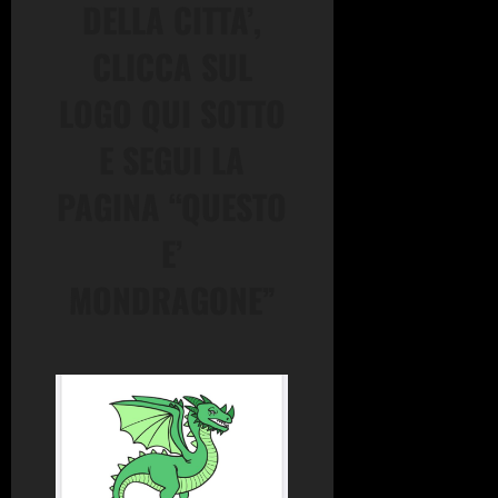
DELLA CITTA’,
CLICCA SUL
LOGO QUI SOTTO
E SEGUI LA
PAGINA “QUESTO
E’
MONDRAGONE”