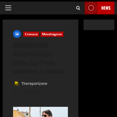
NEWS
Menu
principale
Cronaca
Mondragone
MONDRAGONE –
Disservizi filiale
Intesa San Paolo,
interviene il sindaco
Thereportzone
1 Luglio 2025