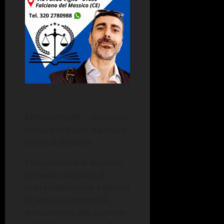
MONDRAGONE – Disservizi
Intesa San Paolo, il sindaco
scrive al direttore.
L’impossibilità di deposito
di danaro da parte di
imprenditori locali e gestori
di attività commerciali
direttamente allo sportello