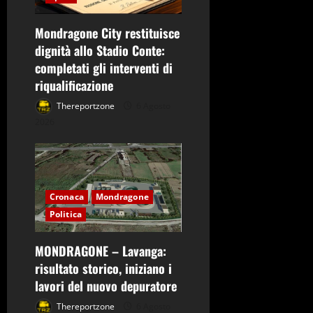
Mondragone City restituisce
dignità allo Stadio Conte:
completati gli interventi di
riqualificazione
Thereportzone
6 Agosto
2026
Cronaca
Mondragone
Politica
MONDRAGONE – Lavanga:
risultato storico, iniziano i
lavori del nuovo depuratore
Thereportzone
6 Agosto