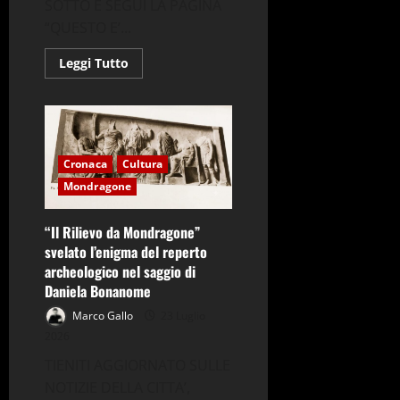
SOTTO E SEGUI LA PAGINA
“QUESTO E’...
Leggi
Leggi Tutto
di
più
su
S.O.S.
Ascoltiamo
il
nostro
corpo
Cronaca
Cultura
di
Margherita
Mondragone
Perasso
“Il Rilievo da Mondragone”
svelato l’enigma del reperto
archeologico nel saggio di
Daniela Bonanome
Marco Gallo
23 Luglio
2026
TIENITI AGGIORNATO SULLE
NOTIZIE DELLA CITTA’,