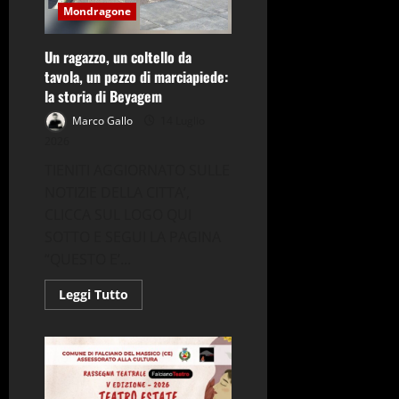
del
Mondragone
Buona
Vita
Festival
Un ragazzo, un coltello da
tavola, un pezzo di marciapiede:
la storia di Beyagem
Marco Gallo
14 Luglio
2026
TIENITI AGGIORNATO SULLE
NOTIZIE DELLA CITTA’,
CLICCA SUL LOGO QUI
SOTTO E SEGUI LA PAGINA
“QUESTO E’...
Leggi
Leggi Tutto
di
più
su
Un
ragazzo,
un
coltello
da