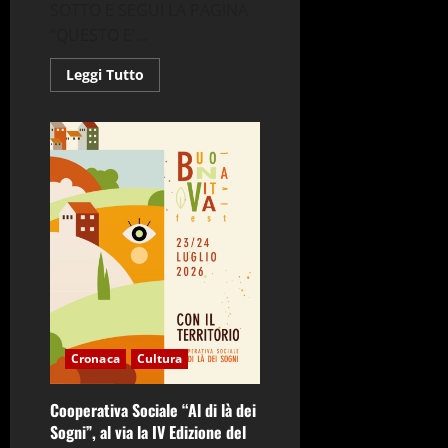
SOTTO E SEGUI LA PAGINA
“QUESTO E’...
Leggi
Leggi Tutto
di
più
su
Intervento
umanitario
dell’Associazione
di
Volontariato
Jerry
Masslo
in
Camerun:
rinasce
un
ambulatorio
missionario
rurale
grazie
all’8×1000
alla
Cronaca
Cultura
Chiesa
Valdese
Cooperativa Sociale “Al di là dei
Sogni”, al via la IV Edizione del