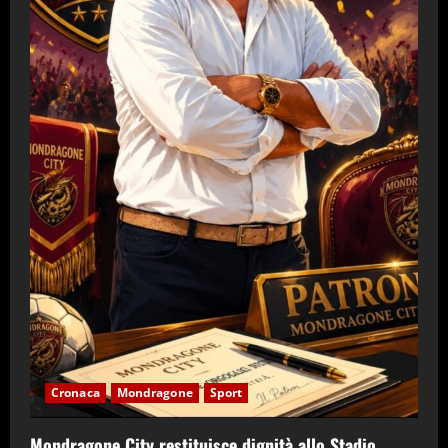
Cronaca
Mondragone
Sport
Mondragone City restituisce dignità allo Stadio