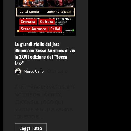
eperché
preoccuparsi
Cronaca
Cultura
Sessa Aurunca | Cellol
Le grandi stelle del jazz
illuminano Sessa Aurunca: al via
la XXVII edizione del “Sessa
Jazz”
Marco Gallo
28 Luglio
2026
TIENITI AGGIORNATO SULLE
NOTIZIE DELLA CITTA’,
CLICCA SUL LOGO QUI
SOTTO E SEGUI LA PAGINA
“QUESTO E’...
Leggi
Leggi Tutto