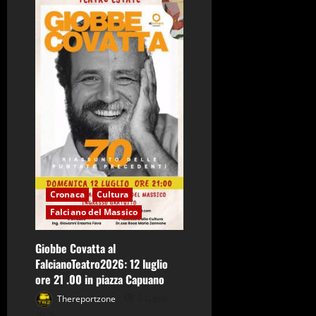
tavola,
un
pezzo
di
marciapiede:
la
storia
di
Beyagem
Cronaca
Cultura
Falciano del Massico
Giobbe Covatta al
FalcianoTeatro2026: 12 luglio
ore 21 .00 in piazza Capuano
Thereportzone
7 Luglio
2026