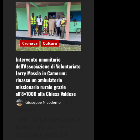
su
FALCIANOTEATRO
–
Arriva
Ciro
Ceruti:
serata
di
divertimento
e
Cronaca
Cultura
comicità
Intervento umanitario
dell’Associazione di Volontariato
Jerry Masslo in Camerun:
rinasce un ambulatorio
missionario rurale grazie
all’8×1000 alla Chiesa Valdese
Giuseppe Nicodemo
20
Luglio 2026
TIENITI AGGIORNATO SULLE
NOTIZIE DELLA CITTA’,
CLICCA SUL LOGO QUI