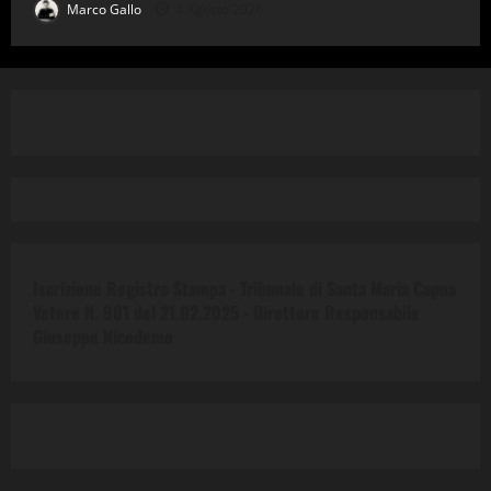
Marco Gallo
4 Agosto 2026
Iscrizione Registro Stampa - Tribunale di Santa Maria Capua
Vetere N. 901 del 21.02.2025 -
Direttore Responsabile
Giuseppe Nicodemo