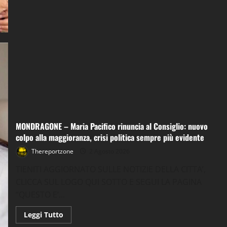
su
Lavanga
ricompatta
la
Maggioranza
Sarà
l’avv
Giovanni
Cirillo
di
Mondragone
a
subentrare
in
consiglio
al
posto
di
MONDRAGONE – Maria Pacifico rinuncia al Consiglio: nuovo
Titti
Sciaudone
colpo alla maggioranza, crisi politica sempre più evidente
Thereportzone
2 Agosto 2026
TIENITI AGGIORNATO SULLE NOTIZIE DELLA CITTA’,
CLICCA SUL LOGO QUI SOTTO E SEGUI LA PAGINA
“QUESTO E’...
Leggi
Leggi Tutto
di