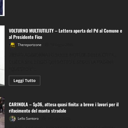
su
Dimissioni
Marrandino,
PD:
rimettiamo
al
centro
VOLTURNO MULTIUTILITY – Lettera aperta del Pd al Comune e
l’interesse
pubblico
al Presidente Fico
Thereportzone
16 Luglio 2026
TIENITI AGGIORNATO SULLE NOTIZIE DELLA CITTA’,
CLICCA SUL LOGO QUI SOTTO E SEGUI LA PAGINA
“QUESTO E’...
Leggi
Leggi Tutto
di
più
su
VOLTURNO
MULTIUTILITY
CARINOLA – Sp36, attesa quasi finita: a breve i lavori per il
–
Lettera
rifacimento del manto stradale
aperta
del
Lello Santoro
16 Luglio 2026
Pd
al