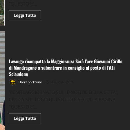
“QUESTO E’...
Leggi
Leggi Tutto
di
più
su
MONDRAGONE
–
Lavanga:
risultato
storico,
iniziano
i
lavori
Lavanga ricompatta la Maggioranza Sarà l’avv Giovanni Cirillo
del
di Mondragone a subentrare in consiglio al posto di Titti
nuovo
depuratore
Sciaudone
Thereportzone
4 Agosto 2026
TIENITI AGGIORNATO SULLE NOTIZIE DELLA CITTA’,
CLICCA SUL LOGO QUI SOTTO E SEGUI LA PAGINA
“QUESTO E’...
Leggi
Leggi Tutto
di
più