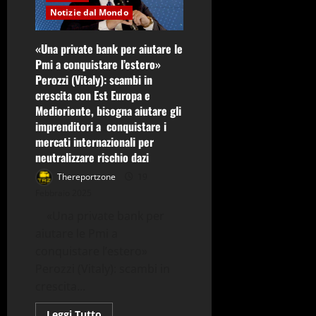
Storia,
Notizie dal Mondo
Collezionismo
e
Tendenze
«Una private bank per aiutare le
del
Mercato.
Pmi a conquistare l’estero»
Il
Perozzi (Vitaly): scambi in
nostro
reportage
crescita con Est Europa e
Medioriente, bisogna aiutare gli
imprenditori a conquistare i
mercati internazionali per
neutralizzare rischio dazi
Thereportzone
19
Febbraio 2025
«Una private bank per
aiutare le Pmi a
conquistare l’estero»
Perozzi (Vitaly): scambi in
crescita...
Leggi
Leggi Tutto