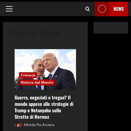
NEWS
Menu
principale
Notizie dal Mondo
Cronaca
Notizie dal Mondo
Guerra, negoziati o tregua? Il
mondo appeso alle strategie di
#Carnevale2016
Trump e Netanyahu sullo
Agro Aversano
Stretto di Hormuz
Altri Comuni
Auguri
Alfredo Pio Arciero
9
Carinola
Caserta
Cellole