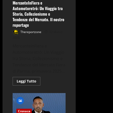
MercanteInFiera e
Automotoretrò: Un Viaggio tra
Storia, Collezionismo e
Tendenze del Mercato. Il nostro
reportage
Thereportzone
12 Marzo
2025
MercanteInFiera e
Automotoretrò: Un Viaggio
tra Storia, Collezionismo e
Tendenze del Mercato Fiera
di Parma, primavera 2025...
Leggi
Leggi Tutto
di
più
su
MercanteInFiera
e
Automotoretrò:
Un
Viaggio
Cronaca
tra