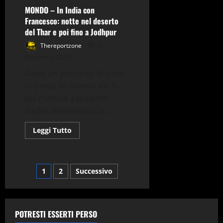
MONDO – In India con
Francesco: notte nel deserto
del Thar e poi fino a Jodhpur
Thereportzone
3
Novembre 2023
Dopo un percorso di 6 ore
in treno, arriviamo alle 5
del mattino a Jaisalmer,
anche denominata la...
Leggi
Leggi Tutto
di
più
su
MONDO
–
Navigazione
1
2
Successivo
In
India
con
articoli
Francesco:
notte
nel
POTRESTI ESSERTI PERSO
deserto
del Thar