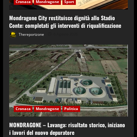
Cronaca
Mondragone
Sport
Mondragone City restituisce dignità allo Stadio
Conte: completati gli interventi di riqualificazione
Thereportzone
6 Agosto 2026
Cronaca
Mondragone
Politica
MONDRAGONE – Lavanga: risultato storico, iniziano
i lavori del nuovo depuratore