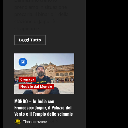
L’ennesimo treno lo
prendiamo in situazione
precaria. Il binario 1 della
stazione di Jaipur è
strapieno e...
Leggi
Leggi Tutto
di
più
su
MONDO
–
In
India
con
Francesco:
Cronaca
il
Taj
Notizie dal Mondo
Mahal
MONDO – In India con
Francesco: Jaipur, il Palazzo del
Vento e il Tempio delle scimmie
Thereportzone
9