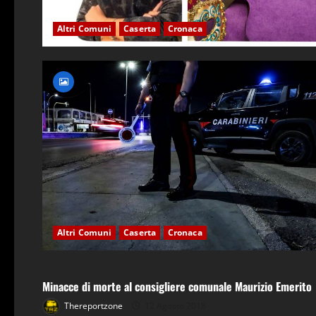
Altri Comuni
Caserta
Cronaca
Altri Comuni
Caserta
Cronaca
Altri Comuni
Caserta
Cronaca
Politica
Minacce di morte al consigliere comunale Maurizio Emerito
Thereportzone
12 Agosto 2018