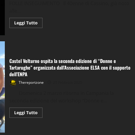
FOLLE INSEGUIMENTO Il 40enne di Cassino, già noto
alle...
Leggi
Leggi Tutto
di
più
su
Ladro
di
auto
arrestato
dopo
Castel Volturno ospita la seconda edizione di “Donne e
folle
inseguimento
Tartarughe” organizzata dall’Associazione ELSA con il supporto
dell’ENPA
Thereportzone
21 Febbraio 2025
Domenica 2 marzo ritorna in Campania la
seconda edizione del workshop “Donne e...
Leggi
Leggi Tutto
di
più
su
Castel
Volturno