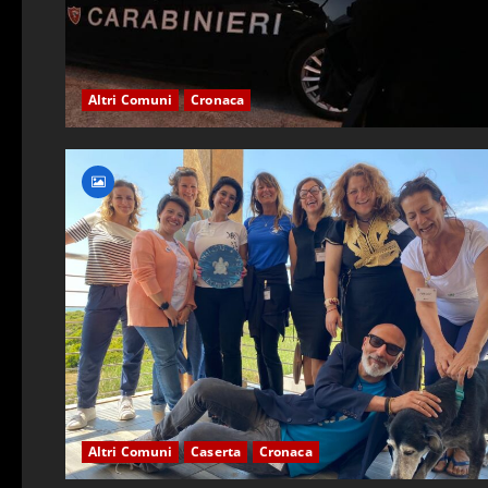
Altri Comuni
Cronaca
Altri Comuni
Caserta
Cronaca