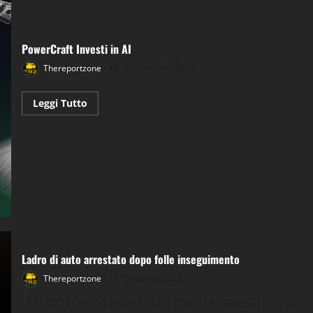
attrezzature
PowerCraft Investi in AI
Thereportzone
17 Dicembre 2025
Leggi
Leggi Tutto
di
più
su
PowerCraft
Investi
in
AI
Ladro di auto arrestato dopo folle inseguimento
Thereportzone
14 Marzo 2025
LADRO D’AUTO ARRESTATO DAI CARABINIERI DOPO