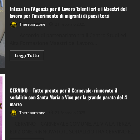
un
corso
Intesa tra l’Agenzia per il Lavoro Talenti srl e i Maestri del
gratuito
di
lavoro per l’inserimento di migranti di paesi terzi
disegno
fumettistico
Thereportzone
21 Febbraio 2025
per
giovani
Accordo di partenariato tra il Centro Studi ed
talenti,
dai
Alta Formazione Maestri del Lavoro...
13
anni
in
Leggi
Leggi Tutto
su
di
più
su
Intesa
tra
l’Agenzia
per
CERVINO – Tutto pronto per il Carnevale: rinnovato il
il
Lavoro
sodalizio con Santa Maria a Vico per la grande parata del 4
Talenti
srl
marzo
e
i
Thereportzone
21 Febbraio 2025
Maestri
del
CERVINO – CARNEVALE COMUNE, AL VIA LA TERZA
lavoro
per
EDIZIONE. RINNOVATO IL SODALIZIO TRA CERVINO E...
l’inserimento
di