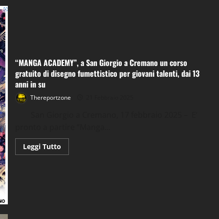
ospita
la
seconda
edizione
di
“Donne
e
Tartarughe”
organizzata
“MANGA ACADEMY”, a San Giorgio a Cremano un corso
dall’Associazione
gratuito di disegno fumettistico per giovani talenti, dai 13
ELSA
con
anni in su
il
supporto
Thereportzone
21 Febbraio 2025
dell’ENPA
San Giorgio a Cremano, 17 febbraio 2025 – E’
pronto a partire “Manga...
Leggi
Leggi Tutto
di
più
su
“MANGA
ACADEMY”,
a
San
Giorgio
a
Cremano