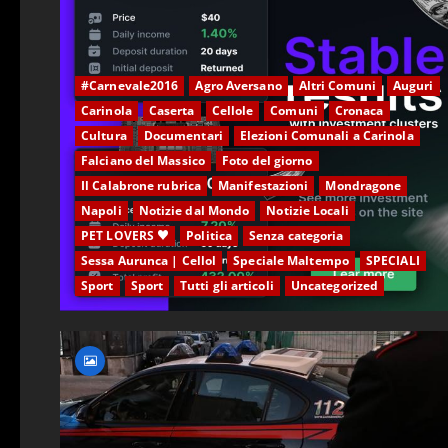
#Carnevale2016
Agro Aversano
Altri Comuni
Auguri
Carinola
Caserta
Cellole
Comuni
Cronaca
Cultura
Documentari
Elezioni Comunali a Carinola
Falciano del Massico
Foto del giorno
Il Calabrone rubrica
Manifestazioni
Mondragone
Napoli
Notizie dal Mondo
Notizie Locali
PET LOVERS ♥
Politica
Senza categoria
Sessa Aurunca | Cellol
Speciale Maltempo
SPECIALI
Sport
Sport
Tutti gli articoli
Uncategorized