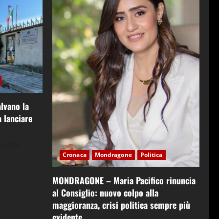
lvano la
 lanciare
to 2026
Cronaca
Mondragone
Politica
MONDRAGONE – Maria Pacifico rinuncia
al Consiglio: nuovo colpo alla
maggioranza, crisi politica sempre più
evidente