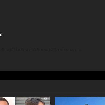
ri
ta (CE) e Castel Volturno (CE), nel corso di...