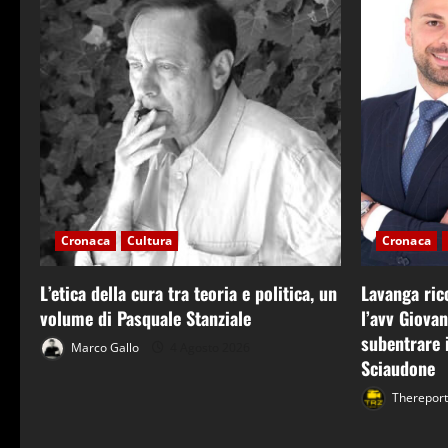
Cronaca
Cultura
Cronaca
L’etica della cura tra teoria e politica, un
Lavanga ric
volume di Pasquale Stanziale
l’avv Giova
subentrare i
Marco Gallo
4 Agosto 2026
Sciaudone
Therepor