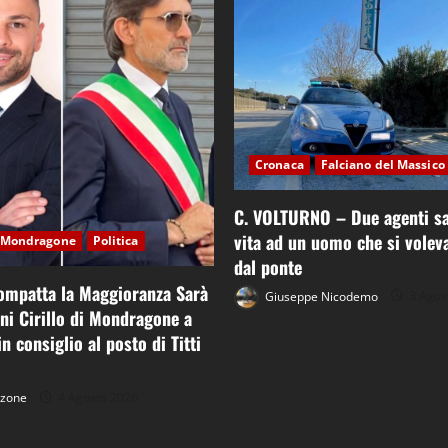
Cronaca
Falciano del Massico
C. VOLTURNO – Due agenti sa
vita ad un uomo che si voleva
Mondragone
Politica
dal ponte
ompatta la Maggioranza Sarà
Giuseppe Nicodemo
3 Agos
nni Cirillo di Mondragone a
n consiglio al posto di Titti
tzone
4 Agosto 2026