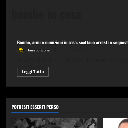
bombe in casa
Cronaca
Bombe, armi e munizioni in casa: scattano arresti e sequest
Thereportzone
8 Settembre 2015
08 Settembre 2015 – CRONACA. In San Marco Evangelis
Leggi
Leggi Tutto
di
più
su
Bombe,
armi
e
munizioni
in
POTRESTI ESSERTI PERSO
casa:
scattano
arresti
e
sequestri