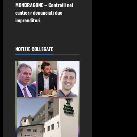
MONDRAGONE – Controlli nei
a
cantieri: denunciati due
z
imprenditori
i
o
NOTIZIE COLLEGATE
n
e
a
r
t
i