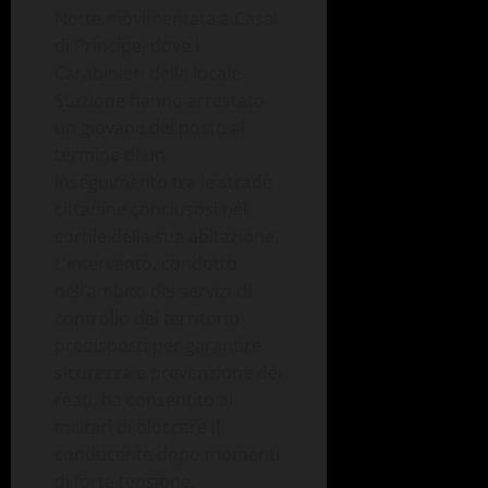
Notte movimentata a Casal
di Principe, dove i
Carabinieri della locale
Stazione hanno arrestato
un giovane del posto al
termine di un
inseguimento tra le strade
cittadine conclusosi nel
cortile della sua abitazione.
L’intervento, condotto
nell’ambito dei servizi di
controllo del territorio
predisposti per garantire
sicurezza e prevenzione dei
reati, ha consentito ai
militari di bloccare il
conducente dopo momenti
di forte tensione.