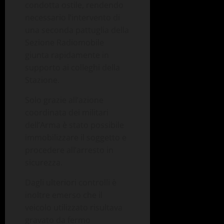
condotta ostile, rendendo
necessario l’intervento di
una seconda pattuglia della
Sezione Radiomobile
giunta rapidamente in
supporto ai colleghi della
Stazione.
Solo grazie all’azione
coordinata dei militari
dell’Arma è stato possibile
immobilizzare il soggetto e
procedere all’arresto in
sicurezza.
Dagli ulteriori controlli è
inoltre emerso che il
veicolo utilizzato risultava
gravato da fermo