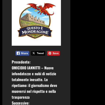
N
Precedente:
OMICIDIO IANNITTI – Nuove
a
infondatezze e nubi di notizie
totalmente inesatte. Lo
v
ripetiamo: il giornalismo deve
i
muoversi nel rispetto e nella
trasparenza
g
Successivo: