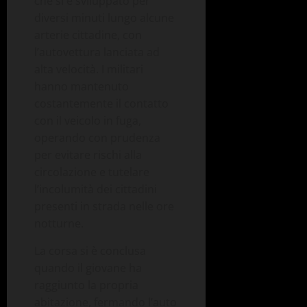
che si è sviluppato per
diversi minuti lungo alcune
arterie cittadine, con
l’autovettura lanciata ad
alta velocità. I militari
hanno mantenuto
costantemente il contatto
con il veicolo in fuga,
operando con prudenza
per evitare rischi alla
circolazione e tutelare
l’incolumità dei cittadini
presenti in strada nelle ore
notturne.
La corsa si è conclusa
quando il giovane ha
raggiunto la propria
abitazione, fermando l’auto