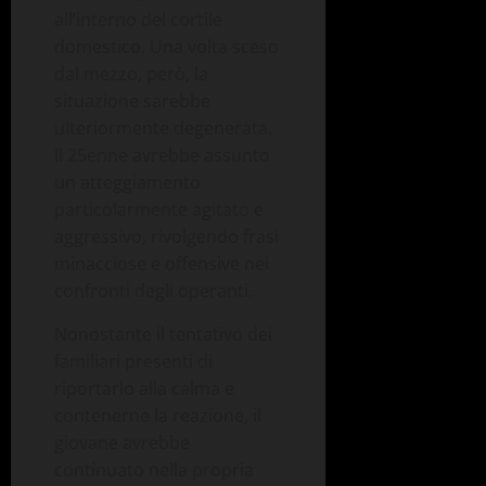
all’interno del cortile
domestico. Una volta sceso
dal mezzo, però, la
situazione sarebbe
ulteriormente degenerata.
Il 25enne avrebbe assunto
un atteggiamento
particolarmente agitato e
aggressivo, rivolgendo frasi
minacciose e offensive nei
confronti degli operanti.
Nonostante il tentativo dei
familiari presenti di
riportarlo alla calma e
contenerne la reazione, il
giovane avrebbe
continuato nella propria