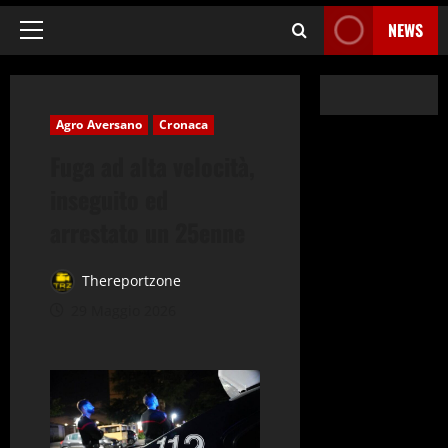
NEWS
Menu
principale
Agro Aversano
Cronaca
Fuga ad alta velocità,
inseguito ed
arrestato un 25enne
Thereportzone
29 Maggio 2026