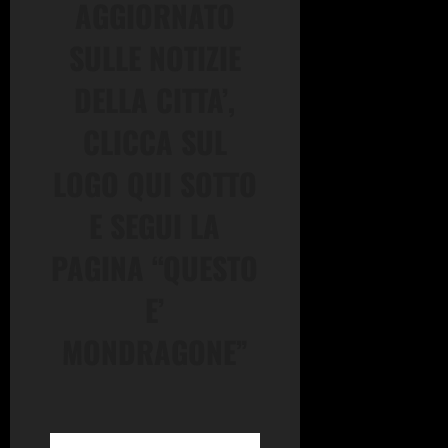
AGGIORNATO
SULLE NOTIZIE
DELLA CITTA’,
CLICCA SUL
LOGO QUI SOTTO
E SEGUI LA
PAGINA “QUESTO
E’
MONDRAGONE”