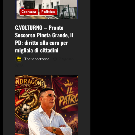
c
o
Cronaca
Politica
l
C.VOLTURNO – Pronto
Soccorso Pineta Grande, il
o
PD: diritto alla cura per
migliaia di cittadini
Thereportzone
7 Agosto
2026