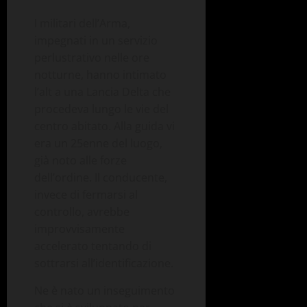
I militari dell’Arma,
impegnati in un servizio
perlustrativo nelle ore
notturne, hanno intimato
l’alt a una Lancia Delta che
procedeva lungo le vie del
centro abitato. Alla guida vi
era un 25enne del luogo,
già noto alle forze
dell’ordine. Il conducente,
invece di fermarsi al
controllo, avrebbe
improvvisamente
accelerato tentando di
sottrarsi all’identificazione.
Ne è nato un inseguimento