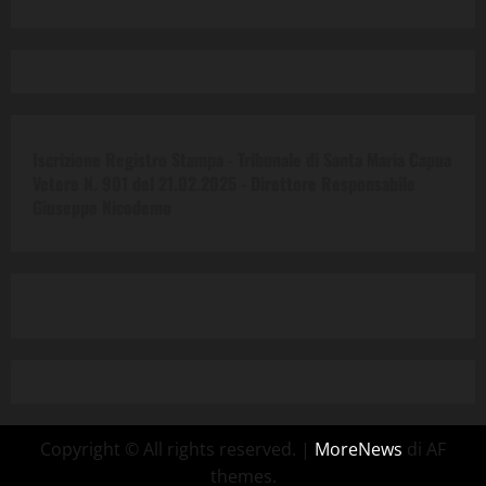
Iscrizione Registro Stampa - Tribunale di Santa Maria Capua
Vetere N. 901 del 21.02.2025 -
Direttore Responsabile
Giuseppe Nicodemo
Copyright © All rights reserved.
|
MoreNews
di AF
themes.