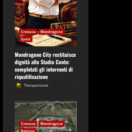
Cronaca
Mondragone
Sport
Mondragone City restituisce
dignità allo Stadio Conte:
completati gli interventi di
riqualificazione
Thereportzone
6 Agosto
2026
Cronaca
Mondragone
Politica