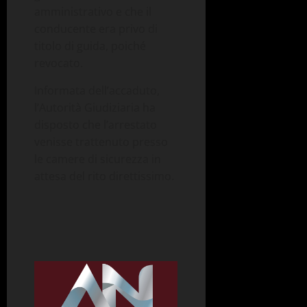
amministrativo e che il
conducente era privo di
titolo di guida, poiché
revocato.
Informata dell’accaduto,
l’Autorità Giudiziaria ha
disposto che l’arrestato
venisse trattenuto presso
le camere di sicurezza in
attesa del rito direttissimo.