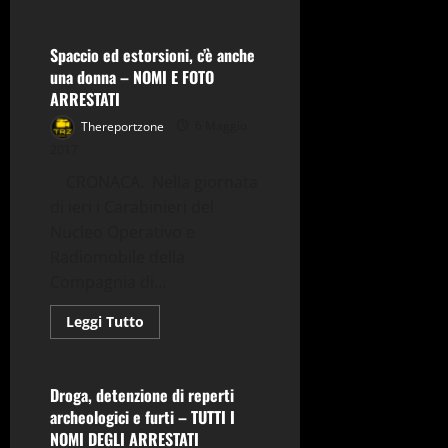
Caserta
Cronaca
più
su
Associazione
per
Spaccio ed estorsioni, c’è anche
delinquere
una donna – NOMI E FOTO
e
droga,
ARRESTATI
ondata
di
Thereportzone
6 Maggio
arresti
–
2017
TUTTI
I
CRONACA. Nella giornata
NOMI
E
di ieri i Carabinieri del
LE
Nucleo Operativo e
FOTO
Radiomobile della
Compagnia di...
Leggi
Leggi Tutto
di
Caserta
Cronaca
più
su
Spaccio
ed
Droga, detenzione di reperti
estorsioni,
archeologici e furti – TUTTI I
c’è
anche
NOMI DEGLI ARRESTATI
una