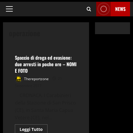
NEWS
Menu
principale
operazione
Caserta
Cronaca
Spaccio di droga ed evasione:
due arresti in poche ore – NOMI
E FOTO
Thereportzone
21
Settembre 2017
CRONACA. I Carabinieri
della Stazione di San Prisco
(CE), in Santa Maria Capua
Vetere (CE), nel...
Caserta
Cronaca
Leggi
Leggi Tutto