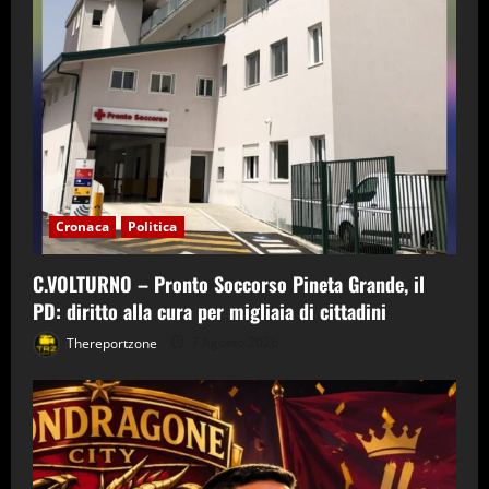
Cronaca
Politica
C.VOLTURNO – Pronto Soccorso Pineta Grande, il
PD: diritto alla cura per migliaia di cittadini
Thereportzone
7 Agosto 2026