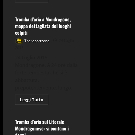
di
Cronaca
Tutti gli articoli
più
su
Whirlpool-
Indesit,
Tromba d’aria a Mondragone,
lavoratori
mappa dettagliata dei luoghi
salvi:
firmato
colpiti
l’accordo
Thereportzone
24 Luglio
2015
24 Luglio 2015 –
Mondragone. A 24 ore dalla
forte tempesta che si è
abbattuta,
prepotentemente, lungo...
Leggi
Leggi Tutto
di
Cronaca
Tutti gli articoli
più
su
Tromba
d’aria
Tromba d’aria sul Litorale
a
Mondragonese: si contano i
Mondragone,
mappa
danni