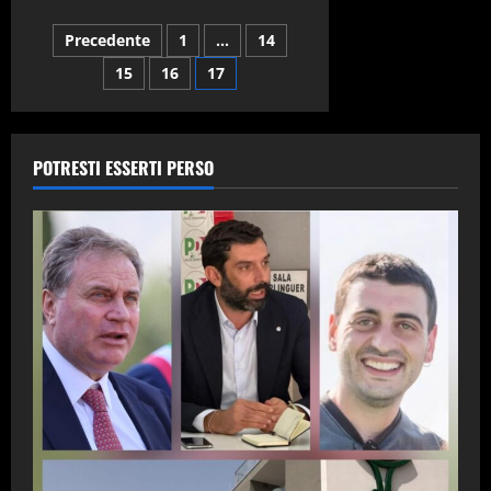
Trentola
Ducenta:
Navigazione
Precedente
1
…
14
un
giorno
di
15
16
17
articoli
ordinaria
follia
POTRESTI ESSERTI PERSO