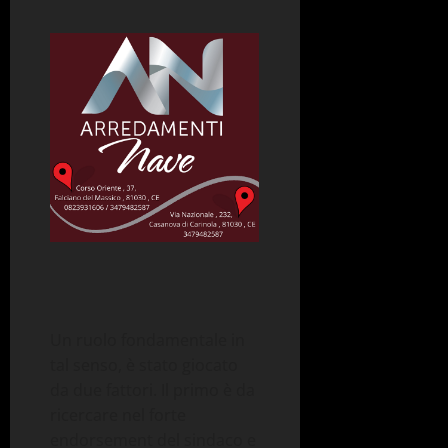
Un ruolo fondamentale in
tal senso, è stato giocato
da due fattori. Il primo è da
ricercare nel forte
endorsement del sindaco e