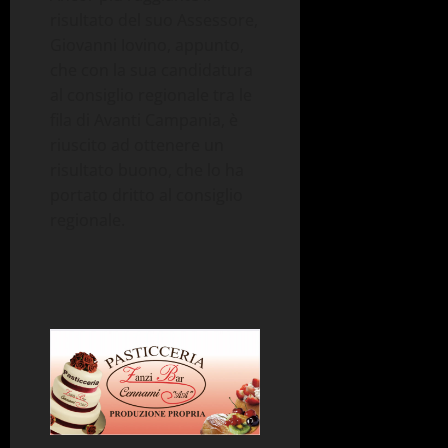
risultato del suo Assessore,
Giovanni Iovino, appunto,
che con la sua candidatura
al consiglio regionale tra le
fila di Avanti Campania, è
riuscito ad ottenere un
risultato buono, che lo ha
portato dritto al consiglio
regionale.