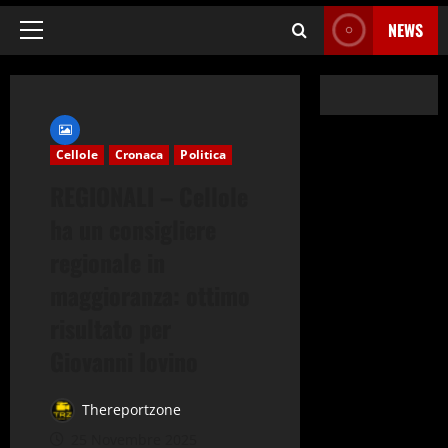
NEWS
Menu
principale
Cellole
Cronaca
Politica
REGIONALI – Cellole
ha un consigliere
regionale in
maggioranza: ottimo
risultato per
Giovanni Iovino
Thereportzone
25 Novembre 2025