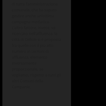
di tutta l’amministrazione
comunale, che ha saputo
gestire anche un’ottima
campagna mediatica.
L’altro fattore, invece, va
ricercato nell’affluenza: la
città di Cellole si è proposta
fra quelle con il più alto
numero in termini di
affluenza, elemento
inversamente
proporzionale, se
vogliamo, rispetto a tutti gli
altri Comuni della
Campania.