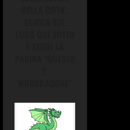
DELLA CITTA’,
CLICCA SUL
LOGO QUI SOTTO
E SEGUI LA
PAGINA “QUESTO
E’
MONDRAGONE”