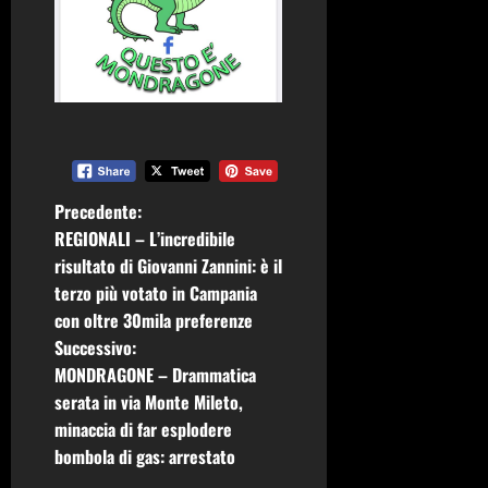
N
Precedente:
REGIONALI – L’incredibile
a
risultato di Giovanni Zannini: è il
terzo più votato in Campania
v
con oltre 30mila preferenze
i
Successivo:
MONDRAGONE – Drammatica
g
serata in via Monte Mileto,
minaccia di far esplodere
a
bombola di gas: arrestato