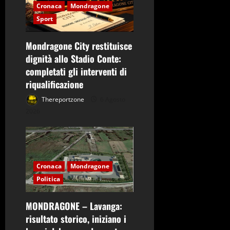
Cronaca
Mondragone
Sport
Mondragone City restituisce
dignità allo Stadio Conte:
completati gli interventi di
riqualificazione
Thereportzone
6 Agosto
2026
Cronaca
Mondragone
Politica
MONDRAGONE – Lavanga:
risultato storico, iniziano i