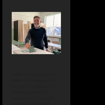
Cellole ha un consigliere
regionale di maggioranza.
Un ottimo risultato per il
Comune guidato dal
sindaco Guido Di Leone.
Ancor più raggiante il