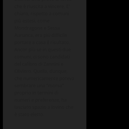
che è riuscita a vincere. E’
chiaro, rispetto a comuni
più estesi, come
Mondragone e Sessa
Aurunca, era più difficile
portare a casa il risultato.
Ancor più se in questi due
comuni, ci sono candidati
del calibro di Zannini e
Oliviero. Quella, dunque,
che numericamente poteva
sembrare una “morsa”
proprio in termini di
numeri e preferenze, ha
lasciato spazio a Iovino che
è stato eletto.