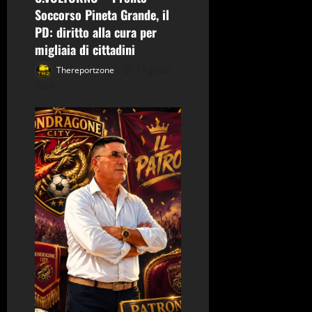
l
Soccorso Pineta Grande, il
PD: diritto alla cura per
o
migliaia di cittadini
Thereportzone
7 Agosto
2026