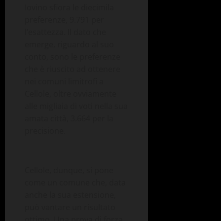
Iovino sfiora le diecimila
preferenze, 9.791 per
l’esattezza. Il dato che
emerge, riguardo al suo
conto, sono le preferenze
che è riuscito ad ottenere
nei comuni limitrofi a
Cellole, oltre ovviamente
alle migliaia di voti nella sua
amata città, 3.664 per la
precisione.
Cellole, dunque, si pone
come un comune che, data
anche la sua estensione,
può vantare un risultato
ottimo. Una prova di forza