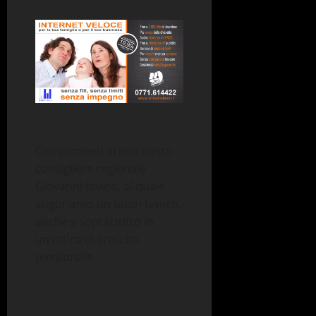
Complimenti al neo eletto
consigliere regionale
Giovanni Iovino, al quale
auguriamo un buon lavoro,
anche s soprattutto in
un’ottica di crescita
territoriale.