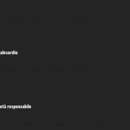
i ? Invece di abbozzare, rilanci? Vabbe’ che...
alesordio
 contro gli abusi commessi dagli altri. Sui loro, di...
ietà responsabile
 Guardia di Finanza di Caserta, a conclusione di...