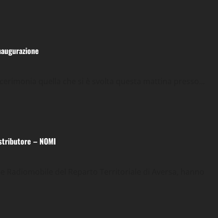
inaugurazione
rimonia quella che si è svolta questa mattina presso...
distributore – NOMI
ne Radiomobile del Reparto Territoriale di Aversa, hanno