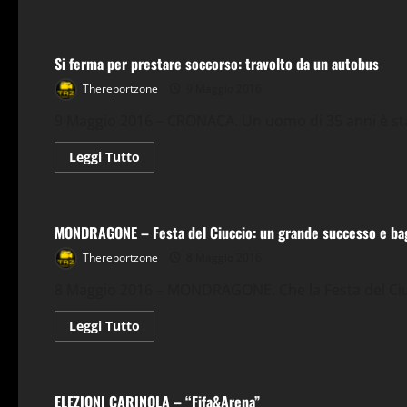
Cronaca
Si ferma per prestare soccorso: travolto da un autobus
Thereportzone
9 Maggio 2016
9 Maggio 2016 – CRONACA. Un uomo di 35 anni è sta
Leggi
Leggi Tutto
di
più
Cultura
Mondragone
su
Si
ferma
MONDRAGONE – Festa del Ciuccio: un grande successo e bag
per
prestare
soccorso:
Thereportzone
8 Maggio 2016
travolto
da
8 Maggio 2016 – MONDRAGONE. Che la Festa del Ciu
un
autobus
Leggi
Leggi Tutto
di
più
Carinola
Elezioni Comunali a Carinola
Politica
su
MONDRAGONE
–
ELEZIONI CARINOLA – “Fifa&Arena”
Festa