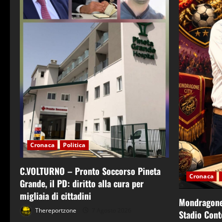
Cronaca
Politica
C.VOLTURNO – Pronto Soccorso Pineta
Cronaca
Grande, il PD: diritto alla cura per
migliaia di cittadini
Mondragone 
Thereportzone
7 Agosto 2026
Stadio Conte