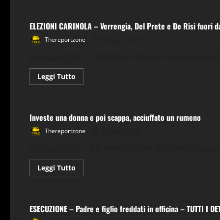
su
Rubano
715
ELEZIONI CARINOLA – Verrengia, Del Prete e De Risi fuori da
litri
di
carburante,
Thereportzone
8 Maggio 2016
arrestati
dai
8 Maggio 2016 – CARINOLA. Alla fine l’ex vice sindaco
carabinieri
al
distributore
Leggi
Leggi Tutto
–
di
NOMI
più
Agro Aversano
Cronaca
su
ELEZIONI
CARINOLA
Investe una donna e poi scappa, acciuffato un rumeno
–
Verrengia,
Del
Thereportzone
8 Maggio 2016
Prete
e
8 Maggio 2016 – CRONACA. Attimi di paura ieri quan
De
Risi
fuori
Leggi
Leggi Tutto
dalla
di
contesa
più
Cronaca
Napoli
elettorale
su
Investe
una
ESECUZIONE – Padre e figlio freddati in officina – TUTTI I 
donna
e