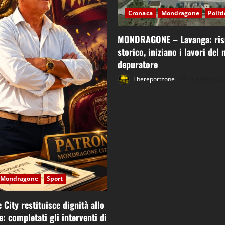
Cronaca
Mondragone
Polit
MONDRAGONE – Lavanga: ris
storico, iniziano i lavori del
depuratore
Thereportzone
6 Agosto 20
Mondragone
Sport
City restituisce dignità allo
: completati gli interventi di