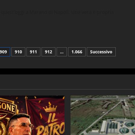
quest’oggi a Marano di Napoli. Una vera e propria
909
910
911
912
…
1.066
Successivo