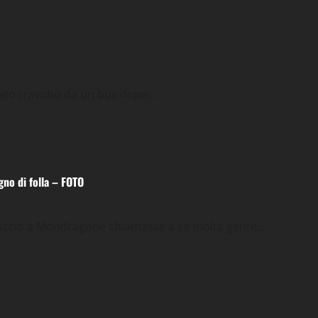
to travolto da un bus dopo...
no di folla – FOTO
ccio a Mondragone chiamasse a se molta gente...