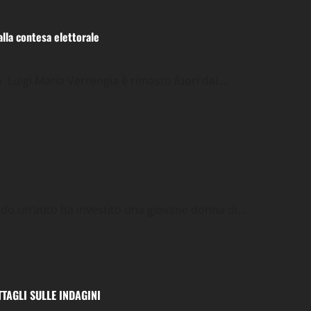
lla contesa elettorale
 Luigi Maria Verrengia è rimasto fuori dai...
do un’auto ha investito una giovane donna di...
DETTAGLI SULLE INDAGINI