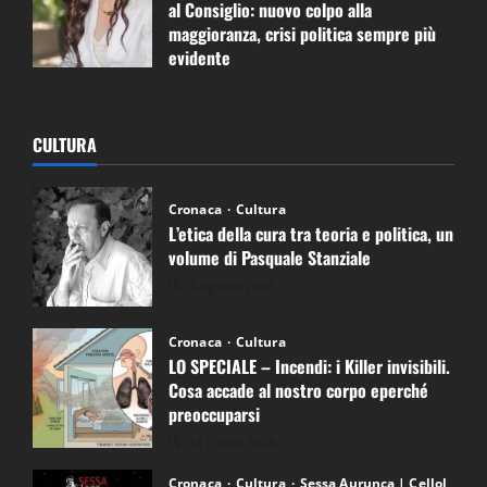
al Consiglio: nuovo colpo alla
maggioranza, crisi politica sempre più
evidente
2 Agosto 2026
CULTURA
Cronaca
Cultura
L’etica della cura tra teoria e politica, un
volume di Pasquale Stanziale
4 Agosto 2026
Cronaca
Cultura
LO SPECIALE – Incendi: i Killer invisibili.
Cosa accade al nostro corpo eperché
preoccuparsi
31 Luglio 2026
Cronaca
Cultura
Sessa Aurunca | Cellol