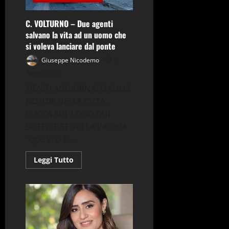
a
subentrare
in
C. VOLTURNO – Due agenti
consiglio
salvano la vita ad un uomo che
al
posto
si voleva lanciare dal ponte
di
Titti
Giuseppe Nicodemo
3
Sciaudone
Agosto 2026
TIENITI AGGIORNATO SULLE
NOTIZIE DELLA CITTA’,
CLICCA SUL LOGO QUI
SOTTO E SEGUI LA PAGINA
“QUESTO E’...
Leggi
Leggi Tutto
di
più
su
C.
VOLTURNO
–
Due
agenti
salvano