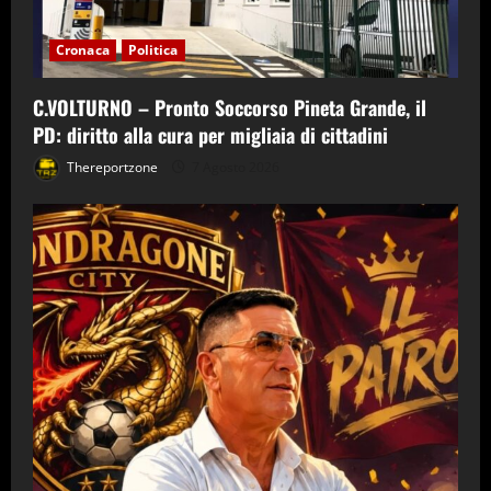
Cronaca
Politica
C.VOLTURNO – Pronto Soccorso Pineta Grande, il
PD: diritto alla cura per migliaia di cittadini
Thereportzone
7 Agosto 2026