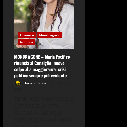
la
vita
ad
un
uomo
che
si
voleva
lanciare
Cronaca
Mondragone
dal
ponte
Politica
MONDRAGONE – Maria Pacifico
rinuncia al Consiglio: nuovo
colpo alla maggioranza, crisi
politica sempre più evidente
Thereportzone
2 Agosto
2026
TIENITI AGGIORNATO SULLE
NOTIZIE DELLA CITTA’,
CLICCA SUL LOGO QUI
SOTTO E SEGUI LA PAGINA