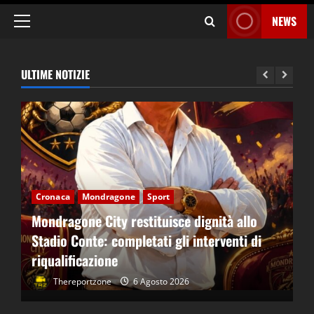
NEWS
Menu
principale
ULTIME NOTIZIE
Cronaca
Mondragone
Sport
Mondragone City restituisce dignità allo
Stadio Conte: completati gli interventi di
riqualificazione
Thereportzone
6 Agosto 2026