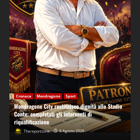
Cronaca
Mondragone
Sport
Mondragone City restituisce dignità allo Stadio
Conte: completati gli interventi di
riqualificazione
Thereportzone
6 Agosto 2026