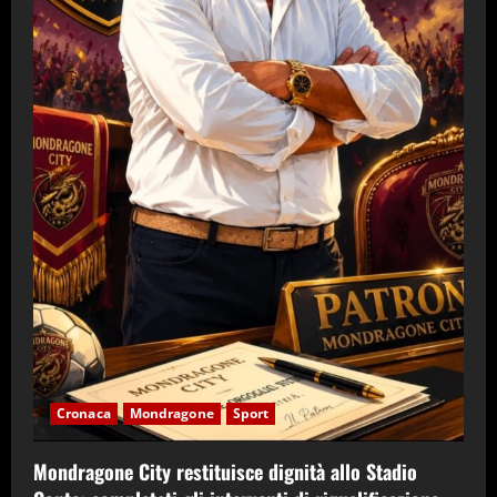
Cronaca
Mondragone
Sport
Mondragone City restituisce dignità allo Stadio