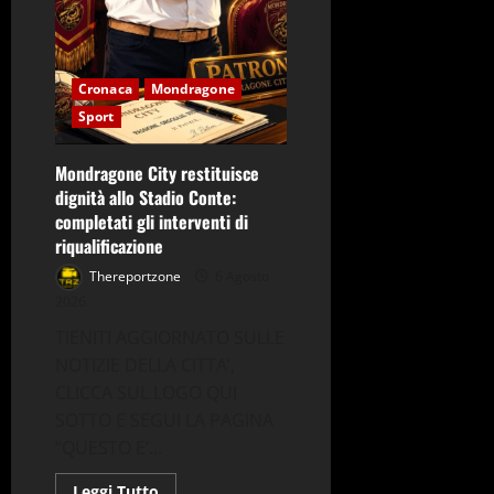
Cronaca
Mondragone
Sport
Mondragone City restituisce
dignità allo Stadio Conte:
completati gli interventi di
riqualificazione
Thereportzone
6 Agosto
2026
TIENITI AGGIORNATO SULLE
NOTIZIE DELLA CITTA’,
CLICCA SUL LOGO QUI
SOTTO E SEGUI LA PAGINA
“QUESTO E’...
Leggi
Leggi Tutto