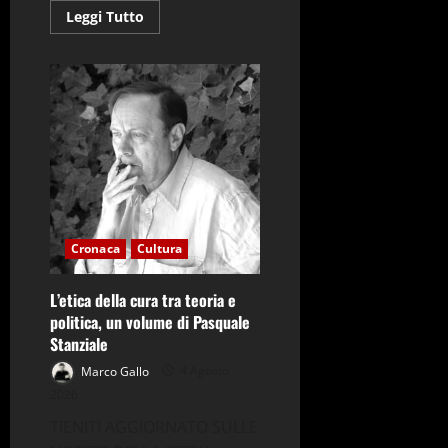
Leggi
Leggi Tutto
di
più
su
MONDRAGONE
–
Lavanga:
risultato
storico,
iniziano
i
lavori
del
nuovo
depuratore
Cronaca
Cultura
L’etica della cura tra teoria e
politica, un volume di Pasquale
Stanziale
Marco Gallo
4 Agosto
2026
TIENITI AGGIORNATO SULLE