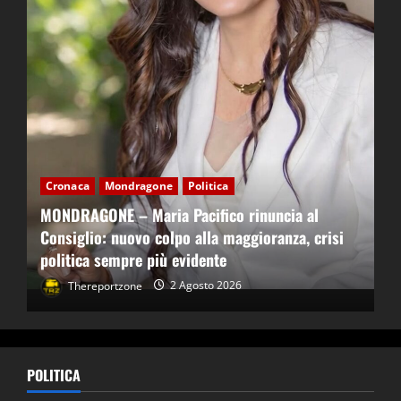
Cronaca
Mondragone
Politica
MONDRAGONE – Maria Pacifico rinuncia al
Consiglio: nuovo colpo alla maggioranza, crisi
politica sempre più evidente
Thereportzone
2 Agosto 2026
POLITICA