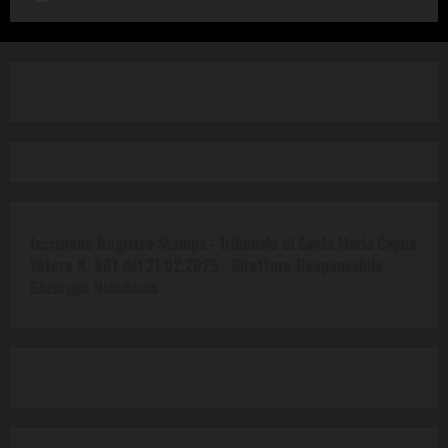
Iscrizione Registro Stampa - Tribunale di Santa Maria Capua
Vetere N. 901 del 21.02.2025 -
Direttore Responsabile
Giuseppe Nicodemo