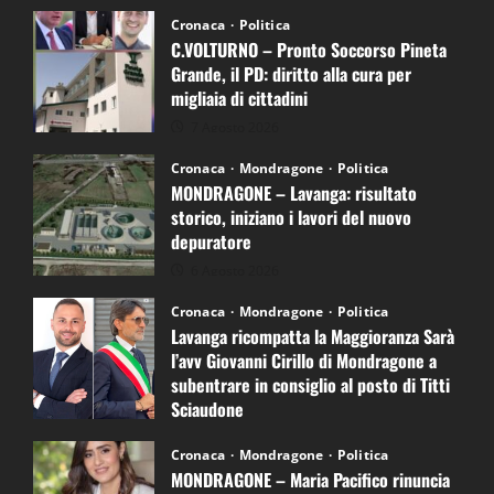
Cronaca
Politica
C.VOLTURNO – Pronto Soccorso Pineta
Grande, il PD: diritto alla cura per
migliaia di cittadini
7 Agosto 2026
Cronaca
Mondragone
Politica
MONDRAGONE – Lavanga: risultato
storico, iniziano i lavori del nuovo
depuratore
6 Agosto 2026
Cronaca
Mondragone
Politica
Lavanga ricompatta la Maggioranza Sarà
l’avv Giovanni Cirillo di Mondragone a
subentrare in consiglio al posto di Titti
Sciaudone
4 Agosto 2026
Cronaca
Mondragone
Politica
MONDRAGONE – Maria Pacifico rinuncia