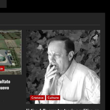
ica
ultato
 nuovo
Cronaca
Cultura
26