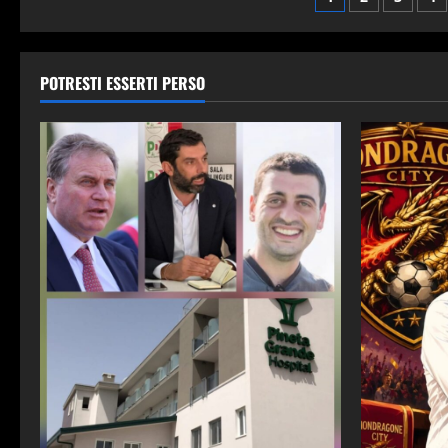
Navigazion
lungaggini
burocratiche:
articoli
Montecuollo
sbotta
POTRESTI ESSERTI PERSO