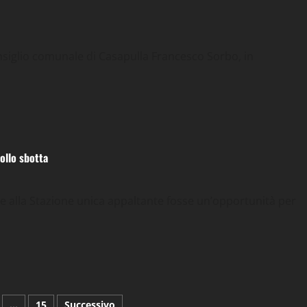
nsiglio comunale di Casapulla Francesco Sorbo, in
ollo sbotta
e alla Stazione unica appaltante fosse un’opportunità per
…
15
Successivo