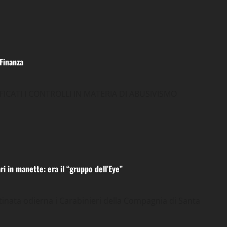
Finanza
ICATI I CONTROLLI IN MATERIA DI ABUSIVISMO
 in manette: era il “gruppo dell’Eye”
inata odierna i Carabinieri della Compagnia di Santa