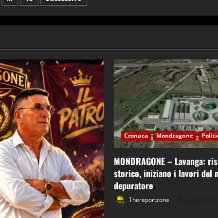
e
Cronaca
Mondragone
Polit
MONDRAGONE – Lavanga: ris
storico, iniziano i lavori del
depuratore
Thereportzone
6 Agosto 20