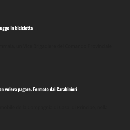
ugge in bicicletta
mmaia, un Vice Brigadiere del Comando Provinciale
n voleva pagare. Fermato dai Carabinieri
omobile della Compagnia di Casal di Principe, nella