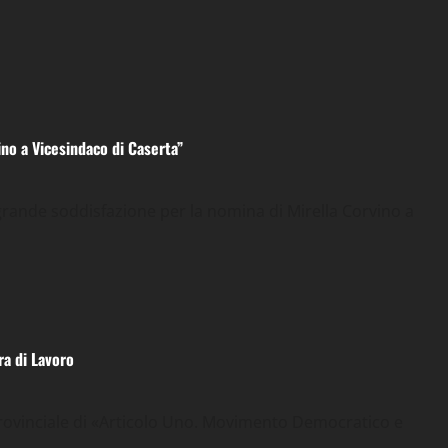
ino a Vicesindaco di Caserta”
ande soddisfazione per la nomina di Mirella Corvino a
ra di Lavoro
rovinciale di «Articolo Uno. Movimento Democratico e