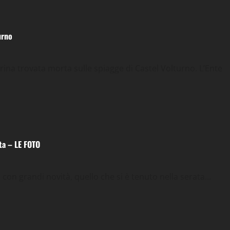
urno
a trovata morta sulle spiagge di Castel Volturno. L’Ente
ta – LE FOTO
n grandi novità, quello che si è tenuto nella serata...