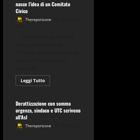
Polizia:
nasce l’idea di un Comitato
controlli
a
Civico
tappeto
presso
Thereportzone
22 Giugno
stazione
ferroviaria
2017
CASANOVA. La carenza
idrica a Casanova di
Carinola sta diventando un
problema sempre più
pesante...
Cronaca
Falciano del Massico
Leggi
Leggi Tutto
di
Politica
più
su
CASANOVA
–
Derattizzazione con somma
Carenza
urgenza, sindaco e UTC scrivono
idrica,
nasce
all’Asl
l’idea
di
Thereportzone
20 Giugno
un
Comitato
2017
Civico