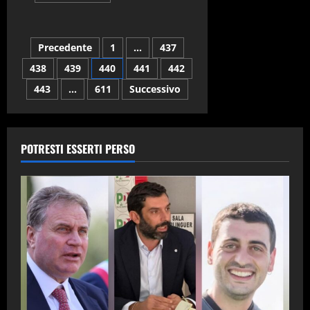
più
su
Incendio
Monte
Navigazione
Precedente
1
…
437
Petrino,
Mondragone
Resiste
438
439
440
441
442
articoli
chiede
attivazione
443
…
611
Successivo
stato
di
emergenza
POTRESTI ESSERTI PERSO