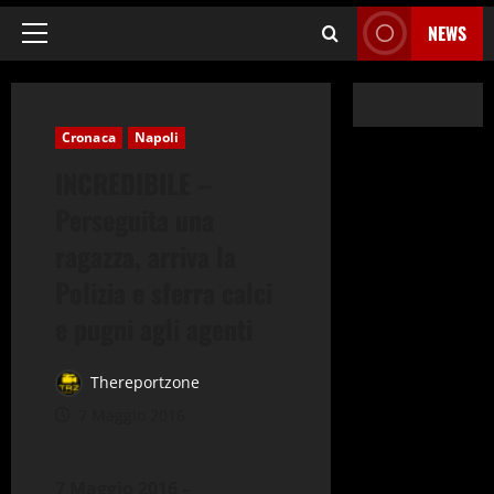
NEWS
Menu
principale
Cronaca
Napoli
INCREDIBILE –
Perseguita una
ragazza, arriva la
Polizia e sferra calci
e pugni agli agenti
Thereportzone
7 Maggio 2016
7 Maggio 2016 –