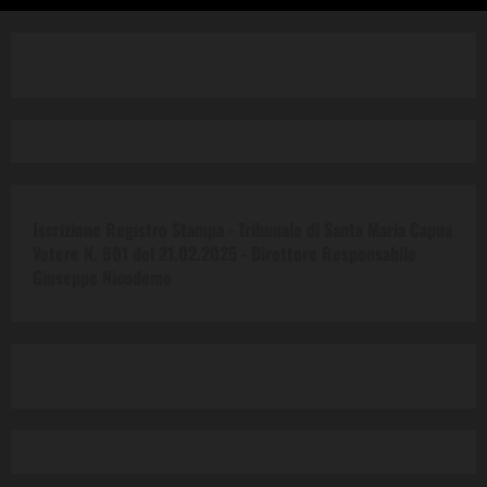
Iscrizione Registro Stampa - Tribunale di Santa Maria Capua
Vetere N. 901 del 21.02.2025 -
Direttore Responsabile
Giuseppe Nicodemo