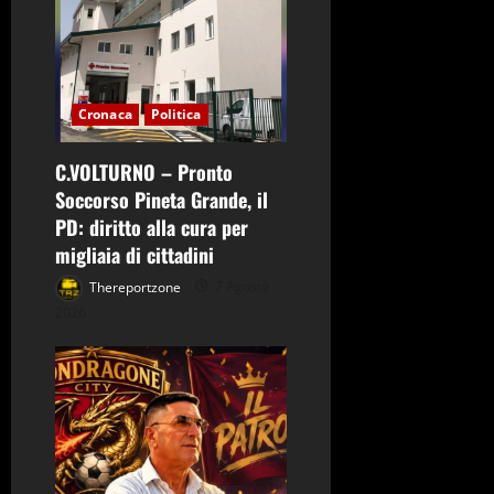
a
r
t
Cronaca
Politica
i
C.VOLTURNO – Pronto
c
Soccorso Pineta Grande, il
o
PD: diritto alla cura per
migliaia di cittadini
l
Thereportzone
7 Agosto
o
2026