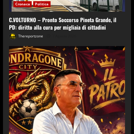
Cronaca
Politica
C.VOLTURNO – Pronto Soccorso Pineta Grande, il
PD: diritto alla cura per migliaia di cittadini
Thereportzone
7 Agosto 2026