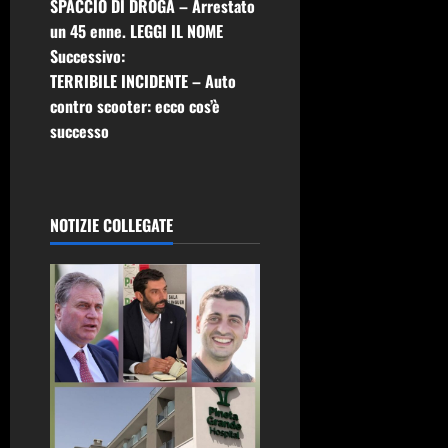
SPACCIO DI DROGA – Arrestato
a
un 45 enne. LEGGI IL NOME
Successivo:
v
TERRIBILE INCIDENTE – Auto
i
contro scooter: ecco cos’è
successo
g
a
NOTIZIE COLLEGATE
z
i
o
n
e