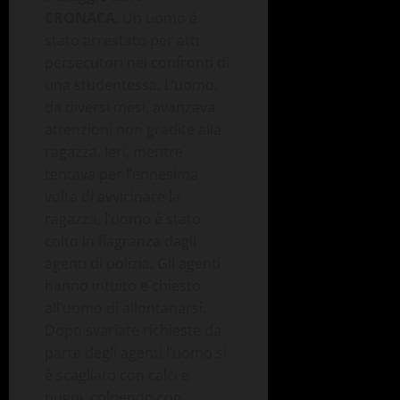
CRONACA
. Un uomo è
stato arrestato per atti
persecutori nei confronti di
una studentessa. L’uomo,
da diversi mesi, avanzava
attenzioni non gradite alla
ragazza. Ieri, mentre
tentava per l’ennesima
volta di avvicinare la
ragazza, l’uomo è stato
colto in flagranza dagli
agenti di polizia. Gli agenti
hanno intuito e chiesto
all’uomo di allontanarsi.
Dopo svariate richieste da
parte degli agenti l’uomo si
è scagliato con calci e
pugni, colpendo con