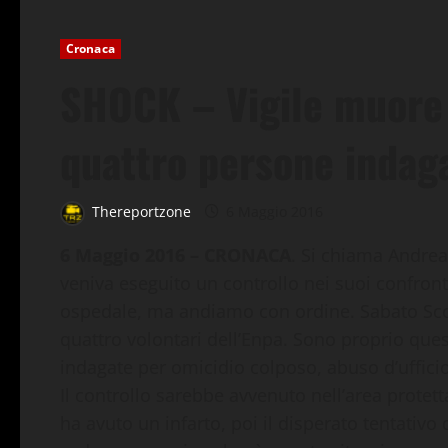
Cronaca
SHOCK – Vigile muore 
quattro persone indag
Thereportzone
6 Maggio 2016
6 Maggio 2016 – CRONACA
. Si chiama Andrea
veniva eseguito un controllo nei suoi confronti. 
ospedale, ma andiamo con ordine. Sabato Scor
quattro volontari dell’Enpa. Sono proprio que
indagate per omicidio colposo, abuso d’uffici
Il controllo sarebbe avvenuto nell’area protetta
ha avuto un infarto, poi il disperato tentativo 