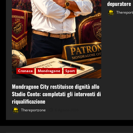
depuratore
Therepor
Cronaca
Mondragone
Sport
Mondragone City restituisce dignità allo
Stadio Conte: completati gli interventi di
riqualificazione
Thereportzone
6 Agosto 2026