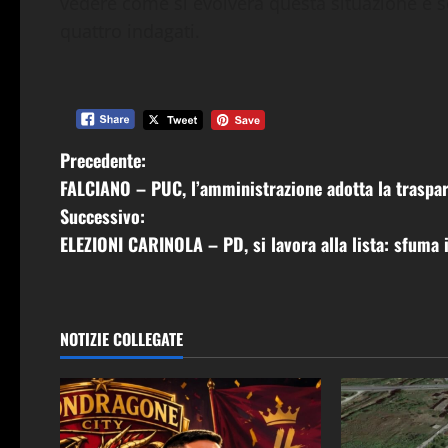
vedere come si evolverà questa situazione e s
quattro indagati.
N
Precedente:
FALCIANO – PUC, l’amministrazione adotta la traspar
a
Successivo:
v
ELEZIONI CARINOLA – PD, si lavora alla lista: sfuma 
i
g
NOTIZIE COLLEGATE
a
z