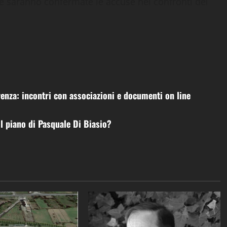
e saranno confermate le accuse nei confronti dei
enza: incontri con associazioni e documenti on line
il piano di Pasquale Di Biasio?