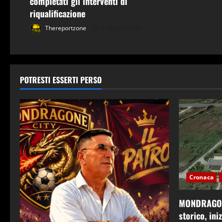
completati gli interventi di
o
riqualificazione
Thereportzone
6 Agosto 2026
POTRESTI ESSERTI PERSO
Cronaca
MONDRAGONE
storico, ini