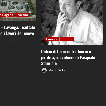
ndragone
Politica
 Lavanga: risultato
no i lavori del nuovo
Cronaca
Cultura
ne
6 Agosto 2026
L’etica della cura tra teoria e
politica, un volume di Pasquale
Stanziale
Marco Gallo
4 Agosto 2026