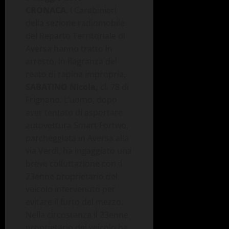
CRONACA
. I Carabinieri
della sezione radiomobile
del Reparto Territoriale di
Aversa hanno tratto in
arresto, in flagranza del
reato di rapina impropria,
SABATINO Nicola,
cl. 78 di
Frignano. L’uomo, dopo
aver tentato di asportare
autovettura Smart Fortwo,
parcheggiata in Aversa alla
via Verdi, ha ingaggiato una
breve colluttazione con il
23enne proprietario del
veicolo intervenuto per
evitare il furto del mezzo.
Nella circostanza il 23enne
proprietario del veicolo ha