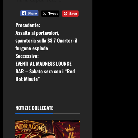
N
Precedente:
Assalto al portavalori,
a
sparatoria sulla SS 7 Quarter: il
furgone esplode
v
Successivo:
i
EVENTI AL MADNESS LOUNGE
BAR – Sabato sera con i “Red
g
Hot Minute”
a
z
NOTIZIE COLLEGATE
i
o