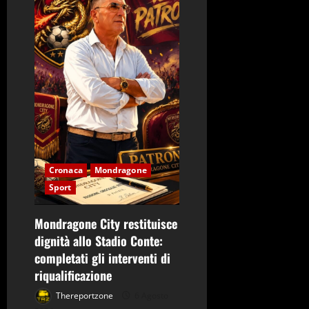
n
e
a
r
t
i
Cronaca
Mondragone
c
Sport
o
Mondragone City restituisce
l
dignità allo Stadio Conte:
completati gli interventi di
o
riqualificazione
Thereportzone
6 Agosto