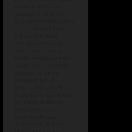
riportato un “trauma
contusivo al polso sx”,
giudicato guaribile in giorni
3 s.c.. I militari dell’Arma,
allertati dalla locale
centrale operativa ed
intervenuti sul posto
hanno immediatamente
avviato una breve attività
investigativa che ha
consentito loro di
individuare il SABATINO
Nicola quale responsabile
dell’evento delittuoso.
L’arrestato è stato
associato alla casa
circondariale di Santa
Maria Capua Vetere.