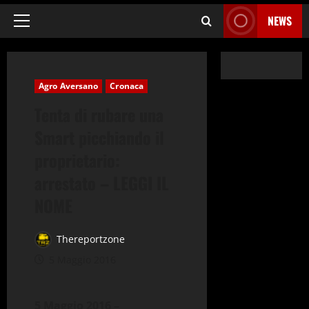
NEWS
Menu
principale
Agro Aversano
Cronaca
Tenta di rubare una
Smart picchiando il
proprietario:
arrestato – LEGGI IL
NOME
Thereportzone
5 Maggio 2016
5 Maggio 2016 –