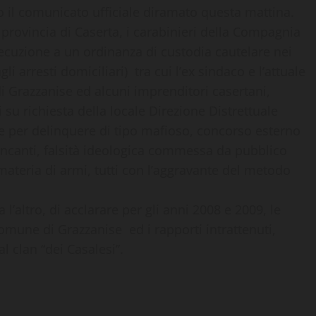
o il comunicato ufficiale diramato questa mattina.
 provincia di Caserta, i carabinieri della Compagnia
cuzione a un ordinanza di custodia cautelare nei
gli arresti domiciliari) tra cui l’ex sindaco e l’attuale
i Grazzanise ed alcuni imprenditori casertani,
 su richiesta della locale Direzione Distrettuale
ne per delinquere di tipo mafioso, concorso esterno
 incanti, falsità ideologica commessa da pubblico
in materia di armi, tutti con l’aggravante del metodo
 l’altro, di acclarare per gli anni 2008 e 2009, le
 Comune di Grazzanise ed i rapporti intrattenuti,
al clan “dei Casalesi”.