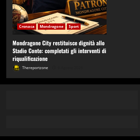
Cronaca
Mondragone
Sport
Mondragone City restituisce dignità allo
Stadio Conte: completati gli interventi di
riqualificazione
Thereportzone
6 Agosto 2026