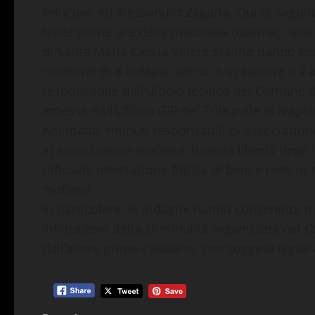
Principe, ed Alessandro Zagaria. Qui di seguit
Nelle prime ore della mattinata odierna, nella
di Santa Maria Capua Vetere stanno dando ese
confronti di 8 indagati (di cui 6 in carcere e 2 a
responsabile dell’ufficio tecnico del Comune d
emessa dall’Ufficio GIP del Tribunale di Napoli
Antimafia, ritenuti responsabili di associazio
in associazione mafiosa, turbata libertà degli
ufficiale, intestazione fittizia di beni e reati 
mafioso.
In particolare, le indagini hanno consentito, tra
infiltrazioni della criminalità organizzata nel
dall’allora primo cittadino, con soggetti legati 