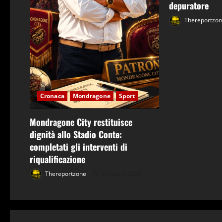
depuratore
a
Thereportzo
r
t
i
c
Cronaca
Mondragone
Sport
o
Mondragone City restituisce
l
dignità allo Stadio Conte:
completati gli interventi di
o
riqualificazione
Thereportzone
6 Agosto 2026