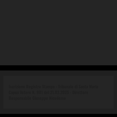
Iscrizione Registro Stampa - Tribunale di Santa Maria
Capua Vetere N. 901 del 21.02.2025 -
Direttore
Responsabile Giuseppe Nicodemo