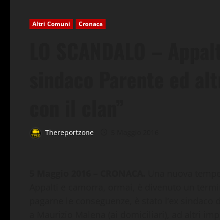
Altri Comuni
Cronaca
LO SCANDALO – Appalti
sindaco Parente ed alt
con il clan”
Thereportzone
5 Maggio 2016
5 Maggio 2016 – CRONACA.
Una nuova tempesta
Appalti e camorra, ormai, è divenuto un termine
pagarne le conseguenze, è stato l’ex sindaco 
a Maurizio Malena (ai domiciliari), ad altri i