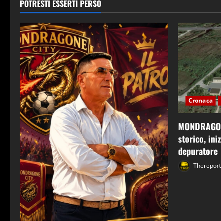
POTRESTI ESSERTI PERSO
Cronaca
MONDRAGONE
storico, ini
depuratore
Therepor