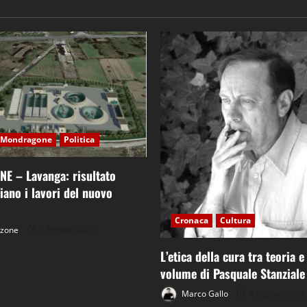
Mondragone
Politica
 – Lavanga: risultato
ziano i lavori del nuovo
Cronaca
Cultura
tzone
6 Agosto 2026
L’etica della cura tra teoria e
volume di Pasquale Stanziale
Marco Gallo
4 Agosto 2026