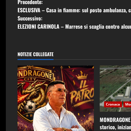
N
Precedente:
ESCLUSIVA – Casa in fiamme: sul posto ambulanza, car
a
Successivo:
v
ELEZIONI CARINOLA – Marrese si scaglia contro alcun
i
g
NOTIZIE COLLEGATE
a
z
i
o
Cronaca
Mo
n
MONDRAGONE –
e
storico, inizia