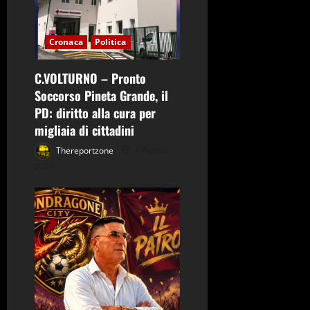
t
i
Cronaca
Politica
c
C.VOLTURNO – Pronto
o
Soccorso Pineta Grande, il
PD: diritto alla cura per
l
migliaia di cittadini
o
Thereportzone
7 Agosto
2026