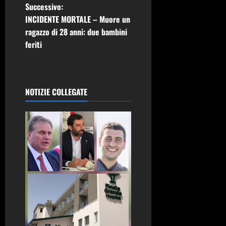
v
Successivo:
i
INCIDENTE MORTALE – Muore un
ragazzo di 28 anni: due bambini
g
feriti
a
z
NOTIZIE COLLEGATE
i
o
n
e
a
r