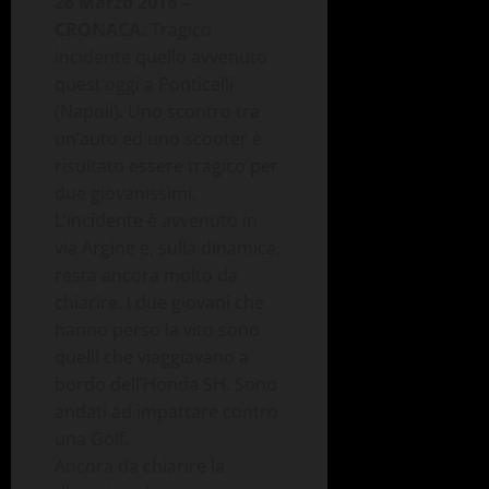
26 Marzo 2016 –
CRONACA.
Tragico
incidente quello avvenuto
quest’oggi a Ponticelli
(Napoli). Uno scontro tra
un’auto ed uno scooter è
risultato essere tragico per
due giovanissimi.
L’incidente è avvenuto in
via Argine e, sulla dinamica,
resta ancora molto da
chiarire. I due giovani che
hanno perso la vito sono
quelli che viaggiavano a
bordo dell’Honda SH. Sono
andati ad impattare contro
una Golf.
Ancora da chiarire la