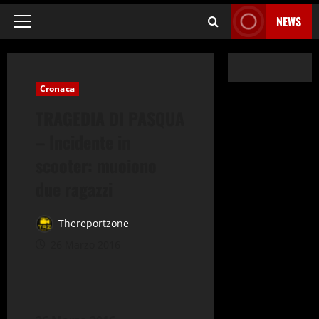
NEWS
Menu
principale
Cronaca
TRAGEDIA DI PASQUA
– Incidente in
scooter: muoiono
due ragazzi
Thereportzone
26 Marzo 2016