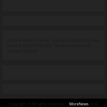
Iscrizione Registro Stampa - Tribunale di Santa Maria Capua
Vetere N. 901 del 21.02.2025 -
Direttore Responsabile
Giuseppe Nicodemo
Copyright © All rights reserved.
|
MoreNews
di AF