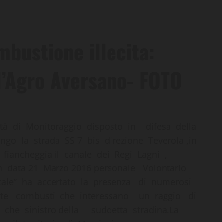
mbustione illecita:
’Agro Aversano- FOTO
ità di Monitoraggio disposto in difesa della
ungo la strada SS 7 bis direzione Teverola ,in
fiancheggia il canale dei Regi Lagni ,
, in data 21 Marzo 2016 personale Volontario
tale” ha accertato la presenza di numerosi
 parte combusti che interessano un raggio di
o che sinistro della suddetta stradina.La