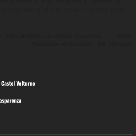
ti sulle strade e aree pubbliche o soggette ad
i ci chiediamo qual è lo scopo di questo tanto
la Ittica-Ambientale-Zoofila-Venatoria – Sede
Nazionale –Grazzanise Via Oberdan
 Castel Volturno
rasparenza