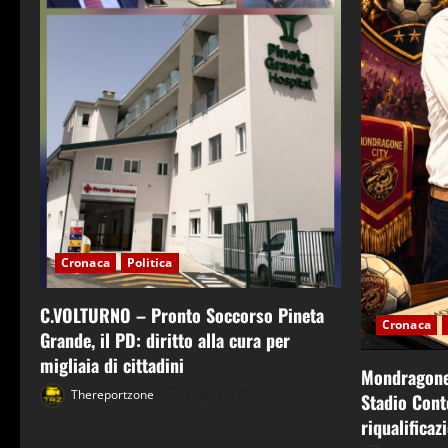
Cronaca
Politica
C.VOLTURNO – Pronto Soccorso Pineta
Cronaca
Grande, il PD: diritto alla cura per
migliaia di cittadini
Mondragone 
Thereportzone
7 Agosto 2026
Stadio Conte
riqualificaz