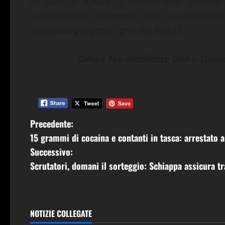
di qualsiasi natura , o provenienza ,giacen
uso pubblico. Altrimenti tutti noi cittadin
decantato progetto Terra dei Fuochi.
Difesa Eco Ambiente DEA – Tute
N
Precedente:
15 grammi di cocaina e contanti in tasca: arrestato a
a
Successivo:
v
Scrutatori, domani il sorteggio: Schiappa assicura t
i
g
NOTIZIE COLLEGATE