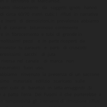
on il territorio di Marcianise.
maltiti illecitamente da soggetti ignoti hanno
 circa 60/70 metri cubi; i rifiuti in narrativa
e inerti di demolizioni,in prevalenza abbiamo
gli di catrame bituminoso contenente
tre in fibrocemento e tubi di gronde in
moltissimi pezzi e in parte ricoperti da
onitor tv, paraurti e parti di cruscotti
merosissimi sacchi di juta
ura riversa nel canale di marca non
o,pneumatici fuori uso.
re, abbiamo rinvenuto la presenza di un saccone
simo materiale edilizio scaricato sulle
tri cubi di barattoli in latta arrugginiti .Si
re a patto Terra Dei Fuochi il che porterebbe a
n tempestività gli interventi di rimozione rifiuti