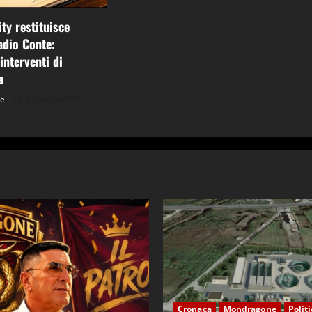
ty restituisce
tadio Conte:
interventi di
e
ne
6 Agosto 2026
Cronaca
Mondragone
Polit