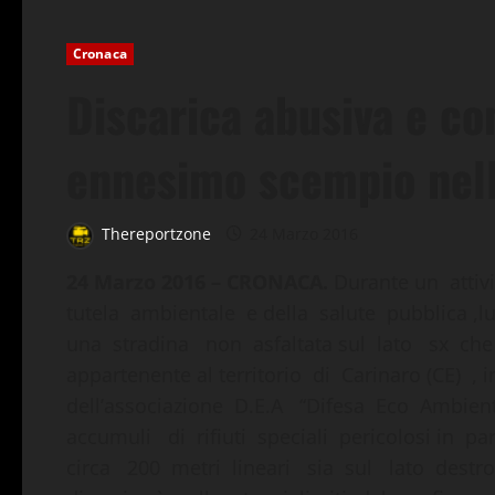
Cronaca
Discarica abusiva e co
ennesimo scempio nell
Thereportzone
24 Marzo 2016
24 Marzo 2016 – CRONACA.
Durante un attiv
tutela ambientale e della salute pubblica ,l
una stradina non asfaltata sul lato sx che 
appartenente al territorio di Carinaro (CE) 
dell’associazione D.E.A “Difesa Eco Ambien
accumuli di rifiuti speciali pericolosi in
circa 200 metri lineari sia sul lato destr