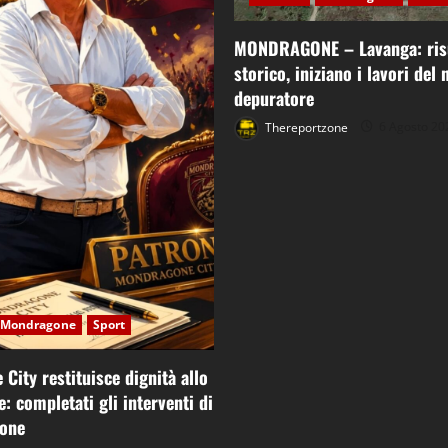
MONDRAGONE – Lavanga: ris
storico, iniziano i lavori del
depuratore
Thereportzone
6 Agosto 20
Mondragone
Sport
City restituisce dignità allo
: completati gli interventi di
ione