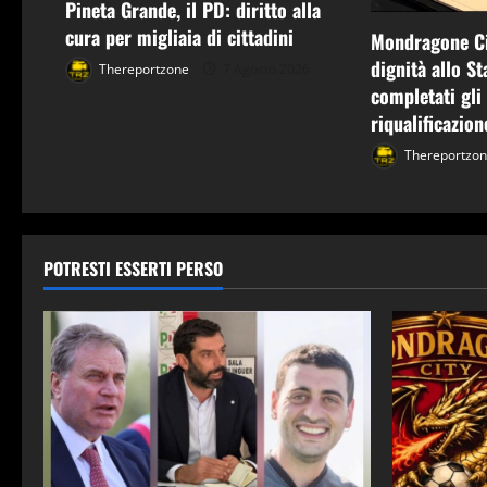
Pineta Grande, il PD: diritto alla
o
cura per migliaia di cittadini
Mondragone Ci
l
dignità allo S
Thereportzone
7 Agosto 2026
completati gli 
o
riqualificazion
Thereportzo
POTRESTI ESSERTI PERSO