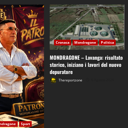
Cronaca
Mondragone
Politica
MONDRAGONE – Lavanga: risultato
storico, iniziano i lavori del nuovo
depuratore
Thereportzone
6 Agosto 2026
ndragone
Sport