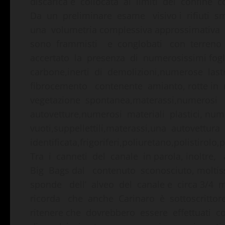
discarica è collocata ai limiti del confine c
Da un preliminare esame visivo i rifiuti s
una volumetria complessiva approssimativa di
sono frammisti e conglobati con terreno 
accertato la presenza di numerosissimi fo
carbone,inerti di demolizioni,numerose las
fibrocemento contenente amianto, rotte in 
vegetazione spontanea,materassi,numerosi m
autovetture,numerosi materiali plastici, nu
vuoti,suppellettili,materassi,una autovett
identificata,frigoriferi,poliuretano,polistirol
Tra i canneti del canale in parola, inolt
Big Bags dal contenuto sconosciuto, moltis
sponde dell’ alveo del canale e circa 3/4 me
ricorda che anche Carinaro è sottoscritto
ritenere che dovrebbero essere effettuati co