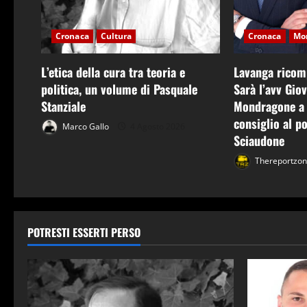
e
Cronaca
Cultura
Cronaca
Mo
a
r
L’etica della cura tra teoria e
Lavanga ricom
politica, un volume di Pasquale
Sarà l’avv Giov
t
Stanziale
Mondragone a 
consiglio al po
i
Marco Gallo
4 Agosto 2026
Sciaudone
c
Thereportzo
o
l
POTRESTI ESSERTI PERSO
o