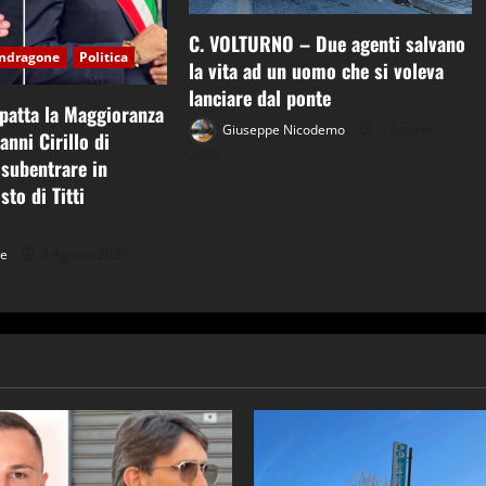
C. VOLTURNO – Due agenti salvano
ndragone
Politica
la vita ad un uomo che si voleva
lanciare dal ponte
patta la Maggioranza
Giuseppe Nicodemo
3 Agosto
anni Cirillo di
2026
subentrare in
sto di Titti
ne
4 Agosto 2026