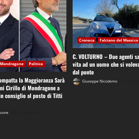
Cronaca
Falciano del Massico
C. VOLTURNO – Due agenti sa
vita ad un uomo che si voleva
Mondragone
Politica
dal ponte
ompatta la Maggioranza Sarà
Giuseppe Nicodemo
3 Agos
nni Cirillo di Mondragone a
n consiglio al posto di Titti
tzone
4 Agosto 2026