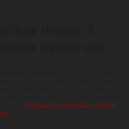
ll’Asse Mediano, il
furgone travolge auto
idente lungo l’Asse Mediano, il secondo in poche
pattato contro un’automobile. La dinamica esatta
arebbe andata a finire su guard rail. Sul posto la
sarebbe un ferito. Ancora un incidente lungo una
del giorno.
LEGGI ANCHE: ULTIM’ORA: INCIDENTE
OTO.