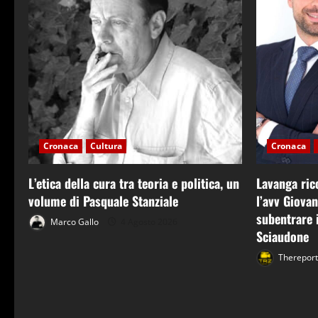
Cronaca
Cultura
Cronaca
L’etica della cura tra teoria e politica, un
Lavanga ric
volume di Pasquale Stanziale
l’avv Giova
subentrare i
Marco Gallo
4 Agosto 2026
Sciaudone
Therepor