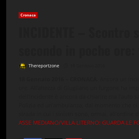
Cronaca
INCIDENTE – Scontro su
secondo in poche ore: 
Thereportzone
18 Gennaio 2016
18 Gennaio 2016 – CRONACA
. Ancora un inc
ore. All’altezza di Giugliano un furgone ha im
dell’incidente è ancora da chiarire ma l’auto s
Polizia ed un’ambulanza, dal momento che ci 
strada in cui i sinistri sono, ormai, all’ordine 
ASSE MEDIANO/VILLA LITERNO: GUARDA LE F