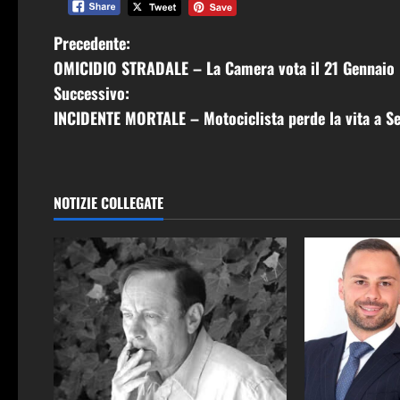
N
Precedente:
OMICIDIO STRADALE – La Camera vota il 21 Gennaio
a
Successivo:
v
INCIDENTE MORTALE – Motociclista perde la vita a S
i
g
NOTIZIE COLLEGATE
a
z
i
o
n