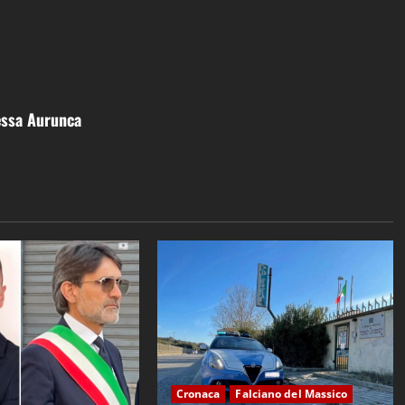
essa Aurunca
Cronaca
Falciano del Massico