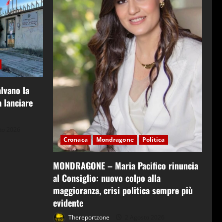
lvano la
 lanciare
to 2026
Cronaca
Mondragone
Politica
MONDRAGONE – Maria Pacifico rinuncia
al Consiglio: nuovo colpo alla
maggioranza, crisi politica sempre più
evidente
Thereportzone
2 Agosto 2026