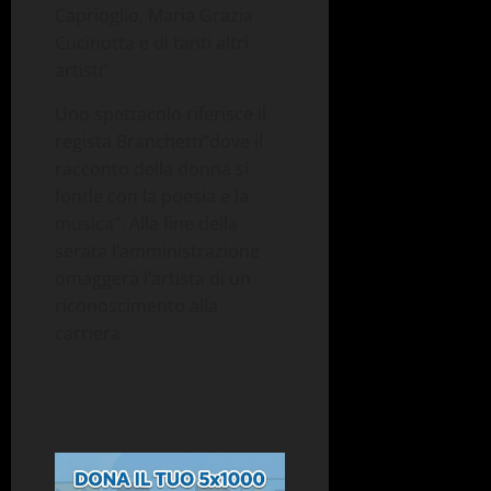
Caprioglio,
Maria Grazia
Cucinotta e di tanti altri
artisti”.
Uno spettacolo riferisce il
regista
Branchetti
“dove il
racconto della donna si
fon
d
e con la poesia e la
musica”.
Alla fine della
serata l’amministrazione
omaggerà l’artista di un
riconoscimento alla
carriera.