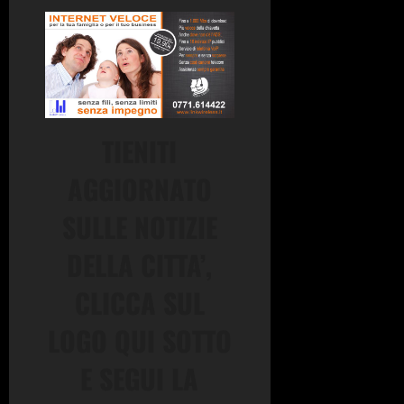
TIENITI
AGGIORNATO
SULLE NOTIZIE
DELLA CITTA’,
CLICCA SUL
LOGO QUI SOTTO
E SEGUI LA