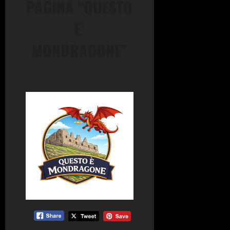
PAGINA “QUESTO
E’
MONDRAGONE”