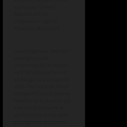
spettacolo “Donne”
Musiche di Pino
Cangiadosi
–
regia
di
Francesco
Branchetti
.
La protagonista, nota per i
prestigiosi ruoli
cinematografici e teatrali,
sarà nel comune Falerno
ad inaugurare la stagione
2026. “Per noi è un onore
accogliere l’attrice Simona
Cavallari
ed è un vanto per
il territorio proporre la
performance di una delle
protagoniste del cinema