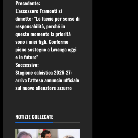
N
Precedente:
L’assessore Tramonti si
a
dimette: “Lo faccio per senso di
responsabilità, perché in
v
questo momento la priorità
i
sono i miei figli. Confermo
pieno sostegno a Lavanga oggi
g
e in futuro”
Successivo:
a
Stagione calcistica 2026-27:
z
arriva l’atteso annuncio ufficiale
sul nuovo allenatore azzurro
i
o
NOTIZIE COLLEGATE
n
e