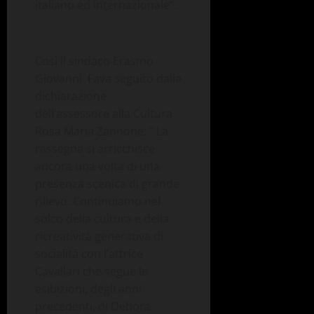
italiano ed internazionale”.
Così il sindaco Erasmo
Giovanni Fava
seguito dalla
dichiarazione
dell’assessore alla Cultura
Rosa Maria Zannone: “ La
rassegna si arricchisce
ancora una volta di una
presenza scenica di grande
rilievo. Continuiamo nel
solco della cultura e della
ricreatività
generativa di
socialità con l’attrice
Cavallari che segue le
esibizioni, degli anni
precedenti, di Debora