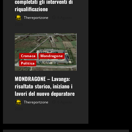
completati gli interventi di
riqualificazione
Thereportzone
6 Agosto
2026
Cronaca
Mondragone
Politica
MONDRAGONE – Lavanga:
risultato storico, iniziano i
lavori del nuovo depuratore
Thereportzone
6 Agosto
2026