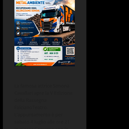
La famosa attrice Simona
Cavallari apre la
V Edizione
della Rassegna
FalcianoTeatro
.
L’appuntamento è per
sabato 4 luglio alle ore 21
in piazza Capuano con lo