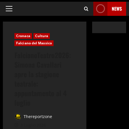
NEWS
Menu
principale
Cronaca
Cultura
Falciano del Massico
FalcianoTeatro2026:
Simona Cavallari
apre la stagione
teatrale:
appuntamento al 4
luglio
Thereportzone
3 Luglio 2026