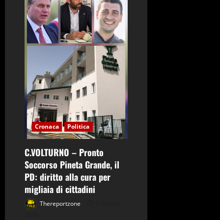
a
r
t
i
c
o
Cronaca
Politica
l
C.VOLTURNO – Pronto
o
Soccorso Pineta Grande, il
PD: diritto alla cura per
migliaia di cittadini
Thereportzone
7 Agosto
2026