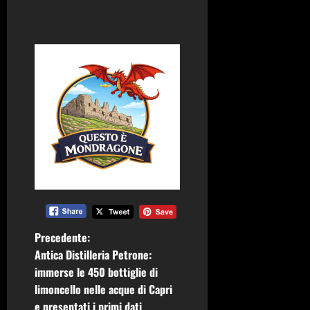
N
Precedente:
Antica Distilleria Petrone:
a
immerse le 450 bottiglie di
limoncello nelle acque di Capri
v
e presentati i primi dati