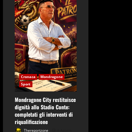
t
i
c
o
l
o
Cronaca
Mondragone
Sport
Mondragone City restituisce
dignità allo Stadio Conte:
completati gli interventi di
riqualificazione
Thereportzone
6 Agosto