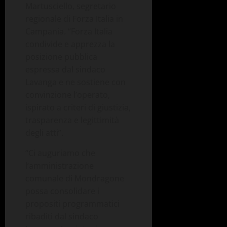
Martusciello, segretario
regionale di Forza Italia in
Campania. “Forza Italia
condivide e apprezza la
posizione pubblica
espressa dal sindaco
Lavanga e ne sostiene con
convinzione l’operato,
ispirato a criteri di giustizia,
trasparenza e legittimità
degli atti”.
“Ci auguriamo che
l’amministrazione
comunale di Mondragone
possa consolidare i
propositi programmatici
ribaditi dal sindaco