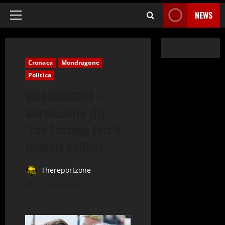
NEWS
Menu
principale
Cronaca
Mondragone
Politica
MONDRAGONE –
Martusciello (Fi),
“con Lavanga totale
sintonia politica“
Thereportzone
1 Luglio 2026