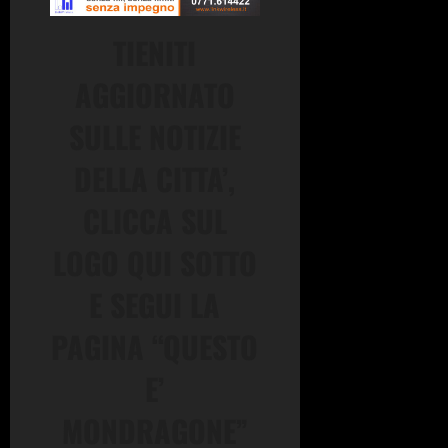
TIENITI
AGGIORNATO
SULLE NOTIZIE
DELLA CITTA’,
CLICCA SUL
LOGO QUI SOTTO
E SEGUI LA
PAGINA “QUESTO
E’
MONDRAGONE”