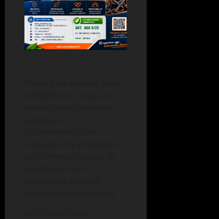
“Forza Italia esprime piena
solidarietà al sindaco di
Mondragone, Francesco
Lavanga, e
all’amministrazione
comunale che presiede, in
un momento segnato da
conflitti del tutto
strumentali e privi di
qualsiasi valenza politica”.
Lo dichiara Fulvio