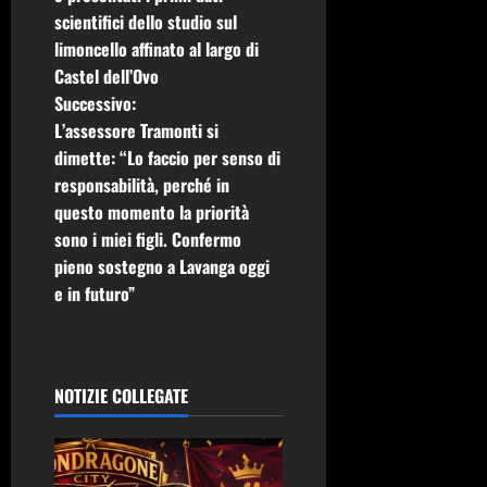
i
scientifici dello studio sul
limoncello affinato al largo di
g
Castel dell’Ovo
Successivo:
a
L’assessore Tramonti si
z
dimette: “Lo faccio per senso di
responsabilità, perché in
i
questo momento la priorità
sono i miei figli. Confermo
o
pieno sostegno a Lavanga oggi
n
e in futuro”
e
a
NOTIZIE COLLEGATE
r