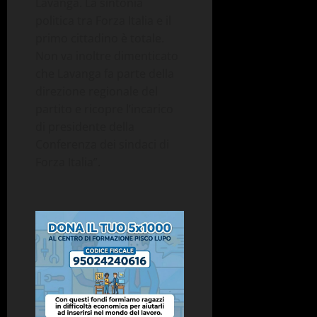
Lavanga. La sintonia
politica tra Forza Italia e il
primo cittadino è totale.
Non va inoltre dimenticato
che Lavanga fa parte della
direzione regionale del
partito e ricopre l’incarico
di presidente della
Conferenza dei sindaci di
Forza Italia”.