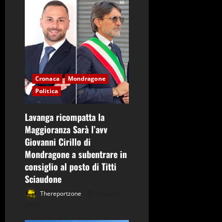
l
o
Cronaca
Mondragone
Politica
Lavanga ricompatta la
Maggioranza Sarà l’avv
Giovanni Cirillo di
Mondragone a subentrare in
consiglio al posto di Titti
Sciaudone
Thereportzone
4 Agosto
2026