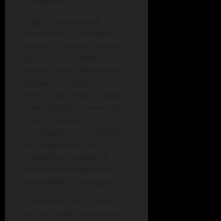
Campania.
“Oggi il Comune può
dimostrare di possedere
numerosi requisiti richiesti
per il riconoscimento. C’è
una raccolta differenziata
efficiente, la depurazione
delle acque reflue, la pulizia
delle spiagge, la presenza
di servizi igienici e di
salvataggio, l’accessibilità
per le persone con
disabilità e iniziative di
educazione ambientale e
sostenibilità”, prosegue.
“Insomma, dei 33 punti
richiesti dalla Foundation