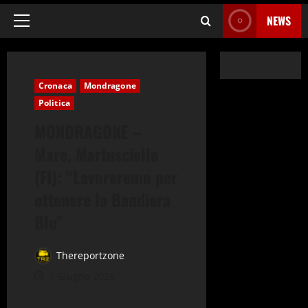
NEWS
Menu
principale
Cronaca
Mondragone
Politica
MONDRAGONE –
Mare, Martusciello
(FI): “Lavoreremo per
ottenere la Bandiera
Blu”
Thereportzone
7 Giugno 2026