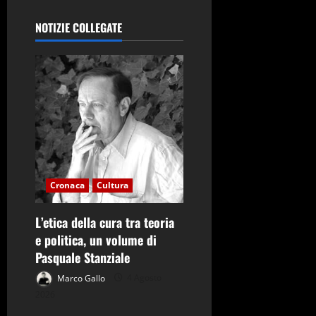
z
i
NOTIZIE COLLEGATE
o
n
e
a
r
Cronaca
Cultura
t
L’etica della cura tra teoria
i
e politica, un volume di
Pasquale Stanziale
c
Marco Gallo
4 Agosto
o
2026