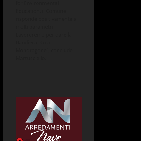
for Environmental
Education, il Comune
risponde positivamente a
molti parametri.
Lavoreremo per dare la
Bandiera Blu a
Mondragone”, conclude
Martusciello.