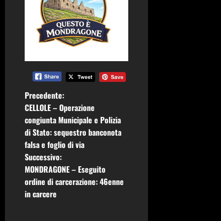
N
Precedente:
CELLOLE – Operazione
a
congiunta Municipale e Polizia
di Stato: sequestro banconota
v
falsa e foglio di via
i
Successivo:
MONDRAGONE – Eseguito
g
ordine di carcerazione: 46enne
in carcere
a