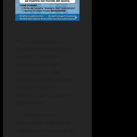
“”Accompagneremo il
Comune di Mondragone,
insieme al ministro
dell’Ambiente, nella
presentazione della
domanda alla Foundation
for Environmental
Education per ottenere la
Bandiera Blu”.
Lo dichiara Fulvio
Martusciello, segretario
regionale di Forza Italia in