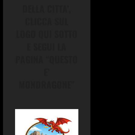
DELLA CITTA’,
CLICCA SUL
LOGO QUI SOTTO
E SEGUI LA
PAGINA “QUESTO
E’
MONDRAGONE”