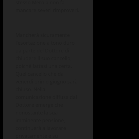
stesso Merola non fa
mancare severi rimproveri.
Mancherà sicuramente
l’esortazione a tono duro
da parte del Dottore di
chiudere il suo cancello,
poiché fattasi una certa.
Quel cancello che da
venerdì primo giugno sarà
chiuso. Nella
comunicazione diffusa dal
Dottore emerge che
nonostante la sua
imminente pensione,
continuerà a lavorare
privatamente e su