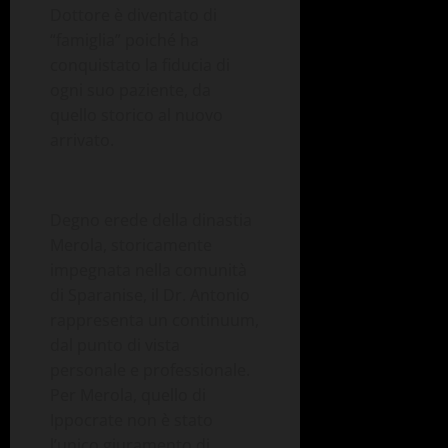
Dottore è diventato di
“famiglia” poiché ha
conquistato la fiducia di
ogni suo paziente, da
quello storico al nuovo
arrivato.
Degno erede della dinastia
Merola, storicamente
impegnata nella comunità
di Sparanise, il Dr. Antonio
rappresenta un continuum,
dal punto di vista
personale e professionale.
Per Merola, quello di
Ippocrate non è stato
l’unico giuramento di