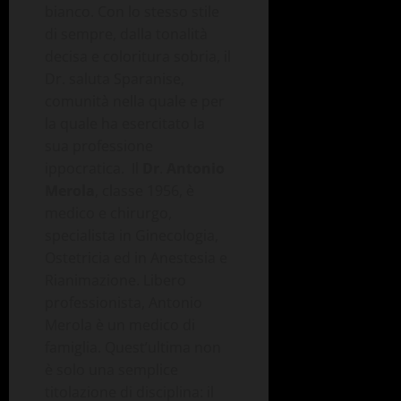
bianco. Con lo stesso stile
di sempre, dalla tonalità
decisa e coloritura sobria, il
Dr. saluta Sparanise,
comunità nella quale e per
la quale ha esercitato la
sua professione
ippocratica. Il
Dr
.
Antonio
Merola
, classe 1956, è
medico e chirurgo,
specialista in Ginecologia,
Ostetricia ed in Anestesia e
Rianimazione. Libero
professionista, Antonio
Merola è un medico di
famiglia. Quest’ultima non
è solo una semplice
titolazione di disciplina: il