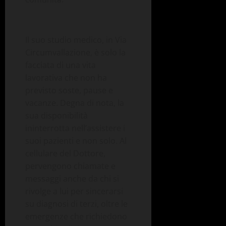
Il suo studio medico, in Via
Circumvallazione, è solo la
facciata di una vita
lavorativa che non ha
previsto soste, pause e
vacanze. Degna di nota, la
sua disponibilità
ininterrotta nell’assistere i
suoi pazienti e non solo. Al
cellulare del Dottore,
pervengono chiamate e
messaggi anche da chi si
rivolge a lui per sincerarsi
su diagnosi di terzi, oltre le
emergenze che richiedono