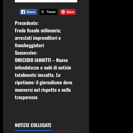
N
Precedente:
Frode fiscale milionaria;
a
arrestati imprenditori e
fiancheggiatori
v
Successivo:
i
OMICIDIO IANNITTI – Nuove
infondatezze e nubi di notizie
g
totalmente inesatte. Lo
ripetiamo: il giornalismo deve
a
muoversi nel rispetto e nella
z
trasparenza
i
o
NOTIZIE COLLEGATE