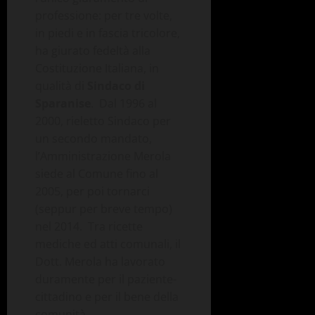
professione: per tre volte,
in piedi e in fascia tricolore,
ha giurato fedeltà alla
Costituzione Italiana, in
qualità di
Sindaco di
Sparanise
. Dal 1996 al
2000, rieletto Sindaco per
un secondo mandato,
l’Amministrazione Merola
siede al Comune fino al
2005, per poi tornarci
(seppur per breve tempo)
nel 2014. Tra ricette
mediche ed atti comunali, il
Dott. Merola ha lavorato
duramente per il paziente-
cittadino e per il bene della
comunità.