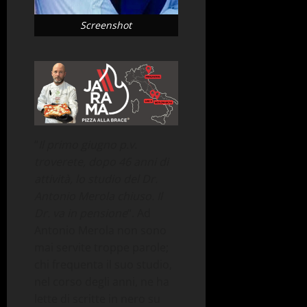
Screenshot
“
Il primo giugno p.v.
troverete, dopo 46 anni di
attività, lo studio del Dr.
Antonio Merola chiuso. Il
Dr. va in pensione
“. Ad
Antonio Merola non sono
mai servite troppe parole;
chi frequenta il suo studio,
nel corso degli anni, ne ha
lette di scritte in nero su