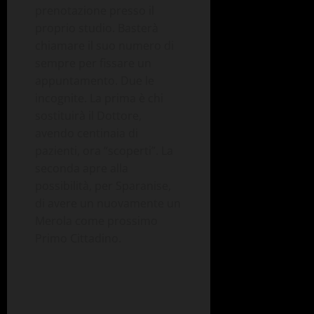
prenotazione presso il
proprio studio. Basterà
chiamare il suo numero di
sempre per fissare un
appuntamento. Due le
incognite. La prima è chi
sostituirà il Dottore,
avendo centinaia di
pazienti, ora “scoperti”. La
seconda apre alla
possibilità, per Sparanise,
di avere un nuovamente un
Merola come prossimo
Primo Cittadino.