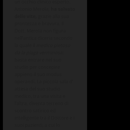
un occhio clinico esperto.
Antonio Merola,
ha salvato
delle vite,
grazie alla sua
prontezza e bravura. Il
Dott. Merola non figura
nell’antica diceria secondo
la quale il
medico pietoso
da la piaga verminosa:
basta entrare nel suo
studio per concepire
appieno il suo modus
operandi. La piccola sala d’
attesa del suo studio
medico, tra una visita e
l’altra, diventa terreno di
scontro satirico ed
intelligente tra il Dottore e i
suoi pazienti, a cui lo