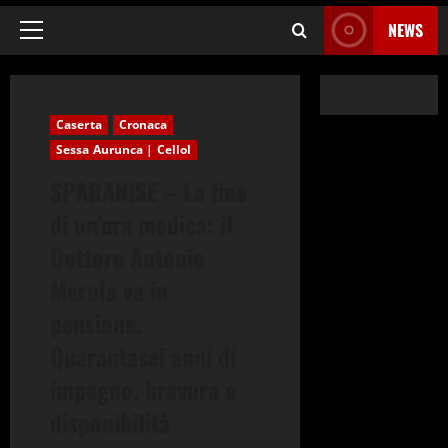
NEWS
Menu
principale
Caserta
Cronaca
Sessa Aurunca | Cellol
SPARANISE – La fine
di un’era medica: il
Dottore Antonio
Merola va in
pensione.
Quarantasei anni di
impegno, bravura e
disponibilità