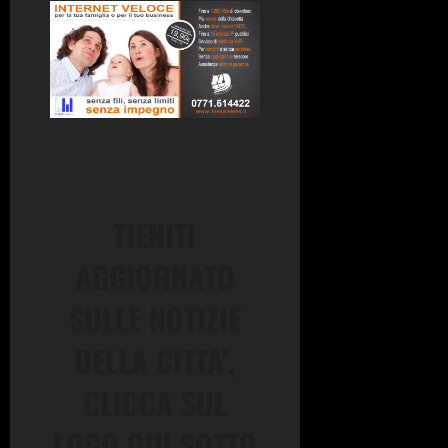
TIENITI
AGGIORNATO
SULLE NOTIZIE
DELLA CITTA’,
CLICCA SUL
LOGO QUI SOTTO