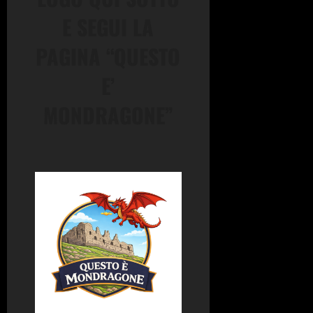
E SEGUI LA
PAGINA “QUESTO
E’
MONDRAGONE”