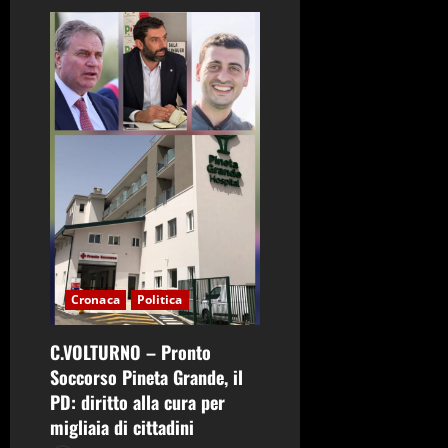
n
e
a
r
t
i
c
o
Cronaca
Politica
l
C.VOLTURNO – Pronto
Soccorso Pineta Grande, il
o
PD: diritto alla cura per
migliaia di cittadini