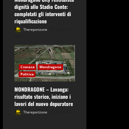
dignità allo Stadio Conte:
completati gli interventi di
riqualificazione
Thereportzone
6 Agosto
2026
Cronaca
Mondragone
Politica
MONDRAGONE – Lavanga:
risultato storico, iniziano i
lavori del nuovo depuratore
Thereportzone
6 Agosto
2026