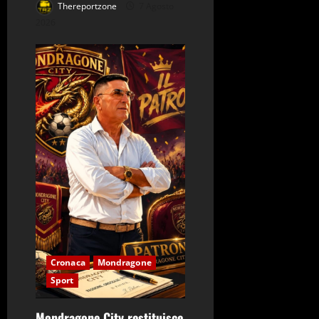
Thereportzone
7 Agosto
2026
Cronaca
Mondragone
Sport
Mondragone City restituisce