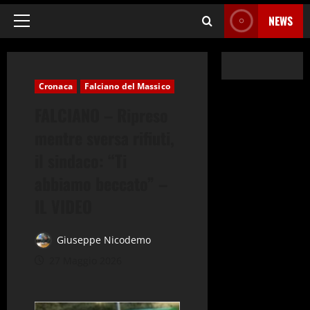
NEWS
Menu
principale
Cronaca
Falciano del Massico
FALCIANO – Ripreso
mentre sversa rifiuti,
il sindaco: “Ti
abbiamo beccato” –
IL VIDEO
Giuseppe Nicodemo
27 Maggio 2026