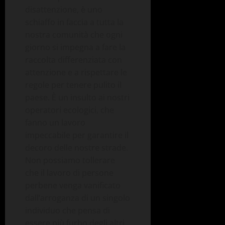
disattenzione, è uno
schiaffo in faccia a tutta la
nostra comunità che ogni
giorno si impegna a fare la
raccolta differenziata con
attenzione e a rispettare le
regole per tenere pulito il
paese. È un insulto ai nostri
operatori ecologici, che
fanno un lavoro
impeccabile per garantire il
decoro delle nostre strade.
Non possiamo tollerare
che il lavoro di persone
perbene venga vanificato
dall’arroganza di un singolo
individuo che pensa di
essere più furbo degli altri.