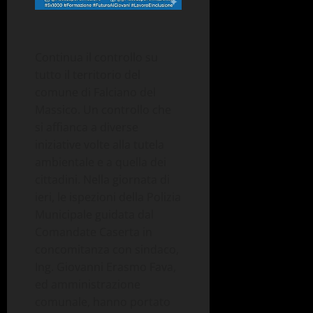
Continua il controllo su
tutto il territorio del
comune di Falciano del
Massico. Un controllo che
si affianca a diverse
iniziative volte alla tutela
ambientale e a quella dei
cittadini. Nella giornata di
ieri, le ispezioni della Polizia
Municipale guidata dal
Comandate Caserta in
concomitanza con sindaco,
Ing. Giovanni Erasmo Fava,
ed amministrazione
comunale, hanno portato