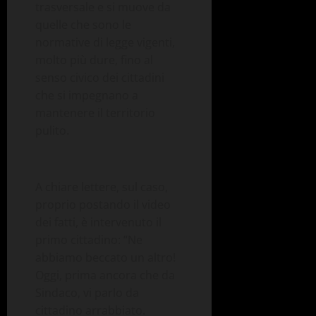
trasversale e si muove da
quelle che sono le
normative di legge vigenti,
molto più dure, fino al
senso civico dei cittadini
che si impegnano a
mantenere il territorio
pulito.
A chiare lettere, sul caso,
proprio postando il video
dei fatti, è intervenuto il
primo cittadino: “Ne
abbiamo beccato un altro!
Oggi, prima ancora che da
Sindaco, vi parlo da
cittadino arrabbiato.