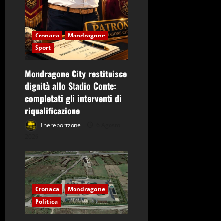
Cronaca
Mondragone
Sport
Mondragone City restituisce
dignità allo Stadio Conte:
completati gli interventi di
riqualificazione
Thereportzone
6 Agosto
2026
Cronaca
Mondragone
Politica