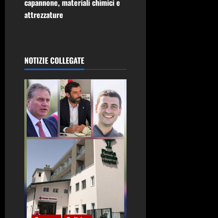
g
capannone, materiali chimici e
attrezzature
a
z
i
NOTIZIE COLLEGATE
o
n
e
a
r
t
i