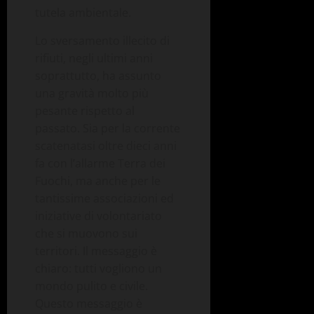
tutela ambientale.
Lo sversamento illecito di
rifiuti, negli ultimi anni
soprattutto, ha assunto
una gravità molto più
pesante rispetto al
passato. Sia per la corrente
scatenatasi oltre dieci anni
fa con l’allarme Terra dei
Fuochi, ma anche per le
tantissime associazioni ed
iniziative di volontariato
che si muovono sui
territori. Il messaggio è
chiaro: tutti vogliono un
mondo pulito e civile.
Questo messaggio è