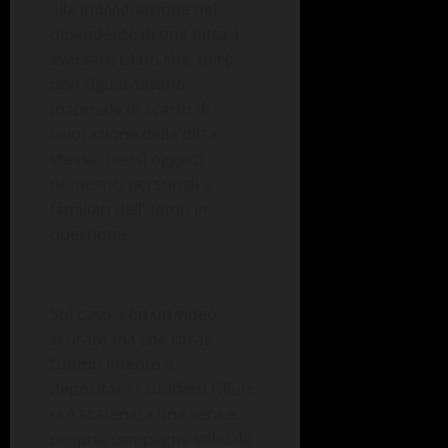
alla individuazione del
dipendente di una ditta a
sversare rifiuti che, però,
non riguardavano
materiale di scarto di
lavorazione della ditta
stessa, bensì oggetti
domestici personali e
familiari dell’uomo in
questione.
Sul caso, con un video
scurato ma che ritrae
l’uomo intento a
depositare i suddetti rifiuti,
si è scatenata una vera e
propria campagna solidale