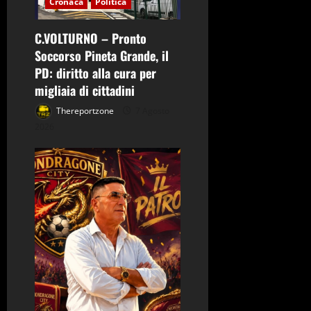
Cronaca
Politica
c
o
C.VOLTURNO – Pronto
Soccorso Pineta Grande, il
l
PD: diritto alla cura per
migliaia di cittadini
o
Thereportzone
7 Agosto
2026