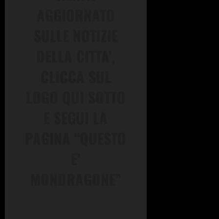
AGGIORNATO
SULLE NOTIZIE
DELLA CITTA’,
CLICCA SUL
LOGO QUI SOTTO
E SEGUI LA
PAGINA “QUESTO
E’
MONDRAGONE”