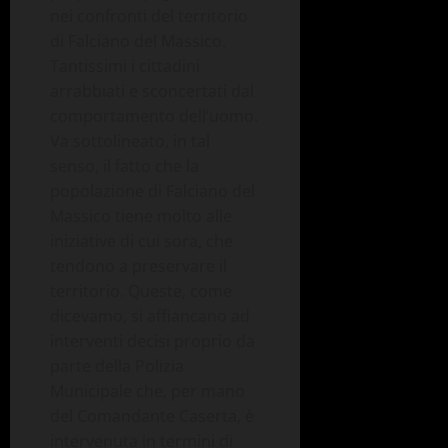
nei confronti del territorio
di Falciano del Massico.
Tantissimi i cittadini
arrabbiati e sconcertati dal
comportamento dell’uomo.
Va sottolineato, in tal
senso, il fatto che la
popolazione di Falciano del
Massico tiene molto alle
iniziative di cui sora, che
tendono a preservare il
territorio. Queste, come
dicevamo, si affiancano ad
interventi decisi proprio da
parte della Polizia
Municipale che, per mano
del Comandante Caserta, è
intervenuta in termini di