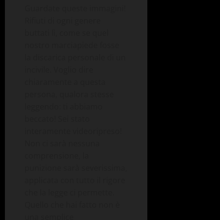
Guardate queste immagini!
Rifiuti di ogni genere
buttati lì, come se quel
nostro marciapiede fosse
la discarica personale di un
incivile. Voglio dire
chiaramente a questa
persona, qualora stesse
leggendo: ti abbiamo
beccato! Sei stato
interamente videoripreso!
Non ci sarà nessuna
comprensione, la
punizione sarà severissima,
applicata con tutto il rigore
che la legge ci permette.
Quello che hai fatto non è
una semplice