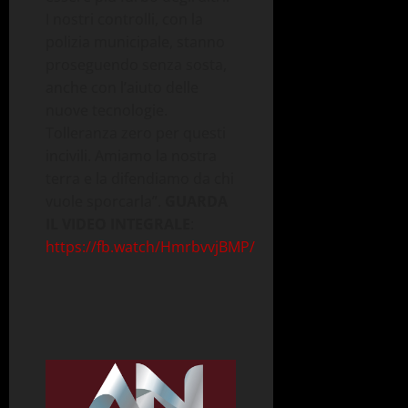
I nostri controlli, con la
polizia municipale, stanno
proseguendo senza sosta,
anche con l’aiuto delle
nuove tecnologie.
Tolleranza zero per questi
incivili. Amiamo la nostra
terra e la difendiamo da chi
vuole sporcarla”.
GUARDA
IL VIDEO INTEGRALE
:
https://fb.watch/HmrbvvjBMP/