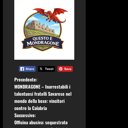
N
Precedente:
MONDRAGONE – Inarrestabili i
a
talentuosi fratelli Savarese nel
mondo della boxe: vincitori
v
contro la Calabria
i
Successivo:
Officina abusiva: sequestrato