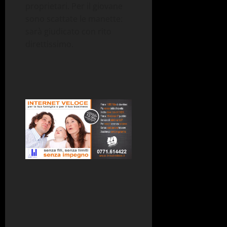
proprietari. Per il giovane
sono scattate le manette:
sarà giudicato con rito
direttissimo.