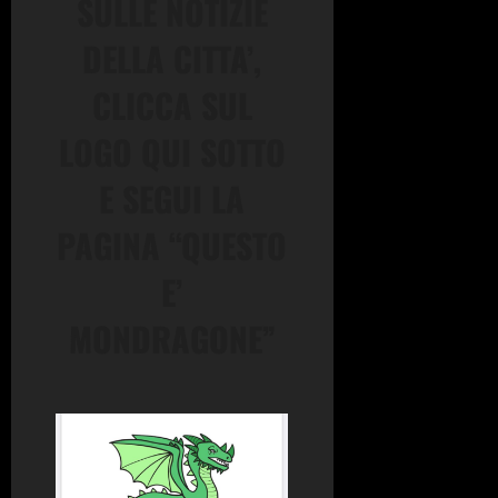
SULLE NOTIZIE
DELLA CITTA’,
CLICCA SUL
LOGO QUI SOTTO
E SEGUI LA
PAGINA “QUESTO
E’
MONDRAGONE”