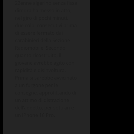
22enne algerino senza fissa
dimora ha messo in atto,
nel giro di pochi minuti,
due colpi consecutivi prima
di essere fermato dai
carabinieri della Sezione
Radiomobile. Secondo
quanto ricostruito, il
giovane avrebbe agito con
rapidità e disinvoltura.
Prima si sarebbe avvicinato
a un furgone per le
consegne, approfittando di
un attimo di distrazione
dell’addetto, per sottrarre
un iPhone 16 Pro.