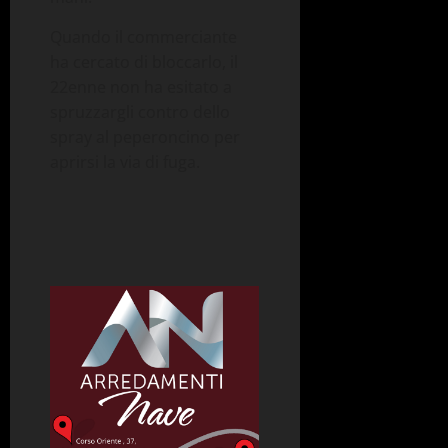
Quando il commerciante
ha cercato di bloccarlo, il
22enne non ha esitato a
spruzzargli contro dello
spray al peperoncino per
aprirsi la via di fuga.