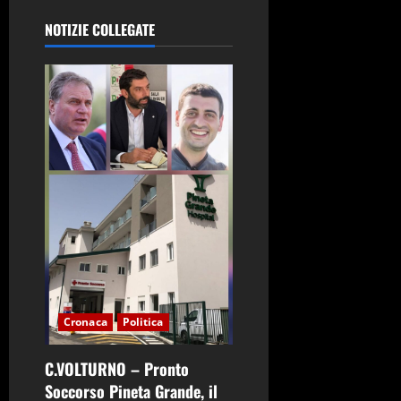
z
NOTIZIE COLLEGATE
i
o
n
e
a
r
t
i
Cronaca
Politica
c
C.VOLTURNO – Pronto
o
Soccorso Pineta Grande, il