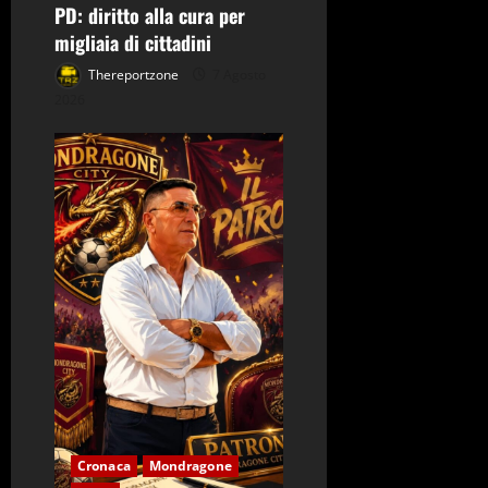
PD: diritto alla cura per
l
migliaia di cittadini
o
Thereportzone
7 Agosto
2026
Cronaca
Mondragone