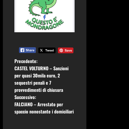
N
Precedente:
CASTEL VOLTURNO – Sanzioni
a
per quasi 30mila euro, 2
sequestri penali e 7
v
provvedimenti di chiusura
i
Successivo:
FALCIANO – Arrestato per
g
spaccio nonostante i domiciliari
a