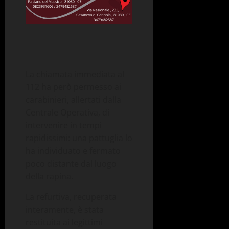
La chiamata immediata al
112 ha però permesso ai
carabinieri, allertati dalla
Centrale Operativa, di
intervenire in tempi
rapidissimi: una pattuglia lo
ha individuato e fermato
poco distante dal luogo
della rapina.
La refurtiva, recuperata
interamente, è stata
restituita ai legittimi