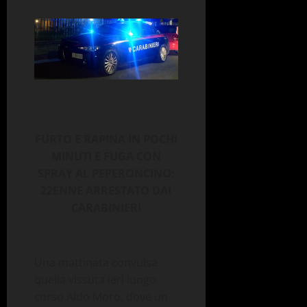
FURTO E RAPINA IN POCHI
MINUTI E FUGA CON
SPRAY AL PEPERONCINO:
22ENNE ARRESTATO DAI
CARABINIERI
Una mattinata convulsa
quella vissuta ieri lungo
corso Aldo Moro, dove un