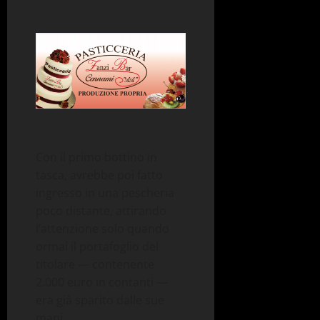
Con il primo bottino in
tasca, avrebbe poi fatto
ingresso in una pescheria
poco distante, attirando
l’attenzione solo quando
ormai il portafoglio del
titolare — contenente
2.000 euro in contanti —
era già sparito dalle sue
mani.