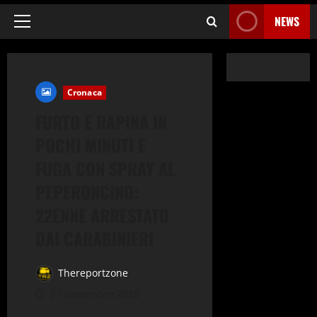
NEWS
Menu
principale
Cronaca
FURTO E RAPINA IN
POCHI MINUTI E
FUGA CON SPRAY AL
PEPERONCINO:
22ENNE ARRESTATO
DAI CARABINIERI
Thereportzone
27 Novembre 2025