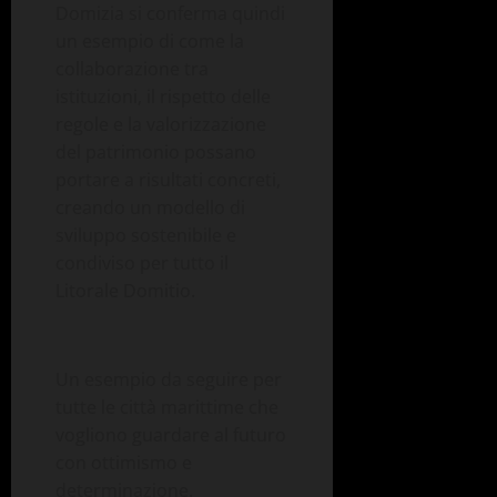
Domizia si conferma quindi
un
esempio di come la
collaborazione tra
istituzioni, il rispetto delle
regole e la valorizzazione
del patrimonio possano
portare a risultati concreti,
creando un modello di
sviluppo sostenibile e
condiviso per tutto il
Litorale
Domitio
.
Un esempio da seguire per
tutte le città marittime che
vogliono guardare al futuro
con ottimismo e
determinazione.