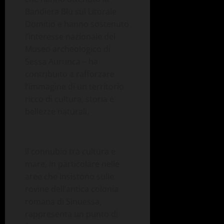
Bandiera Blu sul Litorale
Domitio
e hanno sostenuto
l’interesse nazionale
del
Museo archeologico di
Sessa Aurunca
–
ha
contribuito a rafforzare
l’immagine di un territorio
ricco di cultura, storia e
bellezze naturali.
Il connubio tra cultura e
mare, in particolare nelle
aree che insistono sulle
rovine dell
’antica
colonia
romana di Sinuessa,
rappresenta un punto di