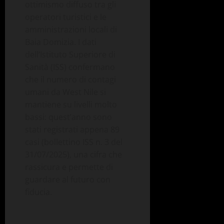
ottimismo diffuso tra gli
operatori turistici e le
amministrazioni locali di
Baia Domizia. I dati
dell’Istituto Superiore di
Sanità (ISS) confermano
che il numero di contagi
umani da West
Nile
si
mantiene su livelli molto
bassi: quest’anno sono
stati registrati appena 89
casi
(bollettino ISS n. 3 del
31/07/2025)
, una cifra che
rassicura e permette di
guardare al futuro con
fiducia.