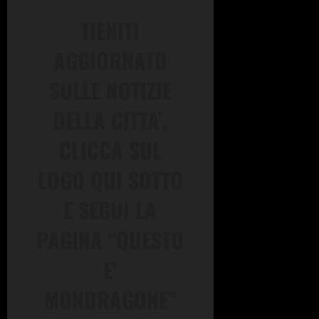
TIENITI
AGGIORNATO
SULLE NOTIZIE
DELLA CITTA’,
CLICCA SUL
LOGO QUI SOTTO
E SEGUI LA
PAGINA “QUESTO
E’
MONDRAGONE”