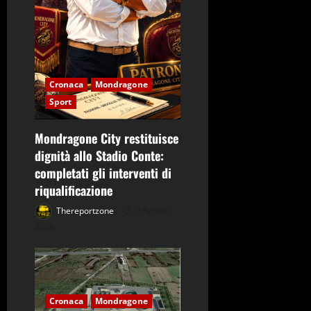
Cronaca
Mondragone
Sport
Mondragone City restituisce
dignità allo Stadio Conte:
completati gli interventi di
riqualificazione
Thereportzone
6 Agosto
2026
Cronaca
Mondragone