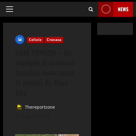
NEWS
Menu
principale
Cellole
Cronaca
BAIA DOMIZIA – Un
esempio di successo
turistico nonostante
la psicosi da West
Nile
Thereportzone
4 Agosto 2025