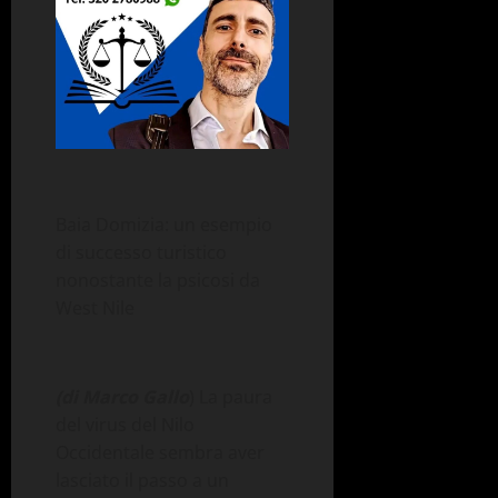
Baia Domizia: un esempio
di successo turistico
nonostante la psicosi da
West
Nile
(di Marco Gallo
) La paura
del virus del Nilo
Occidentale sembra aver
lasciato il passo a un