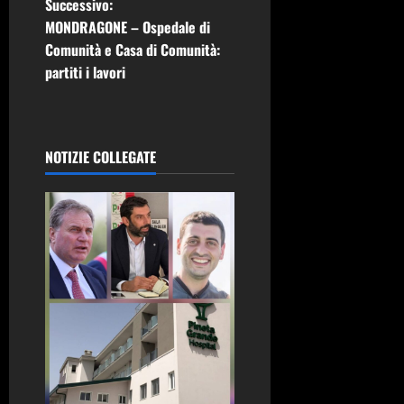
i
Successivo:
MONDRAGONE – Ospedale di
g
Comunità e Casa di Comunità:
partiti i lavori
a
z
i
NOTIZIE COLLEGATE
o
n
e
a
r
t