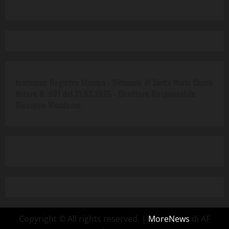
Iscrizione Registro Stampa - Tribunale di Santa Maria Capua
Vetere N. 901 del 21.02.2025 -
Direttore Responsabile
Giuseppe Nicodemo
Copyright © All rights reserved.
|
MoreNews
di AF