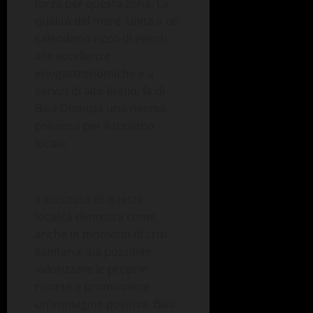
forza per questa zona. La
qualità del mare, unita a un
calendario ricco di eventi,
alle eccellenze
enogastronomiche e a
servizi di alto livello, fa di
Baia Domizia una risorsa
preziosa per il turismo
locale.
Il successo di questa
località dimostra come,
anche in momenti di crisi
sanitaria, sia possibile
valorizzare le proprie
risorse e promuovere
un’immagine positiva. Baia