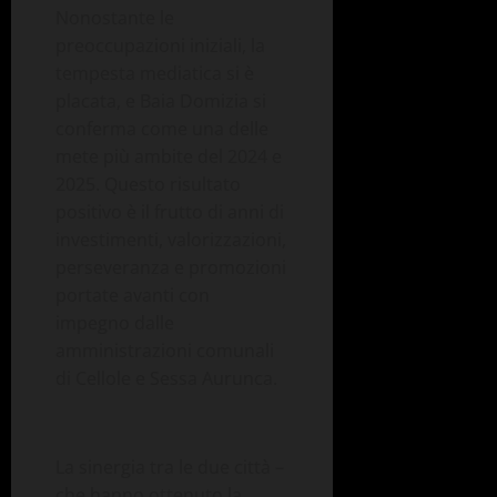
Nonostante le
preoccupazioni iniziali, la
tempesta mediatica si è
placata, e Baia Domizia si
conferma come una delle
mete più ambite del 2024 e
2025. Questo risultato
positivo è il frutto di anni di
investimenti, valorizzazioni
,
perseveranza
e promozioni
portate avanti con
impegno dalle
amministrazioni comunali
di Cellole e Sessa Aurunca.
La
sinergia
tra le due città
–
che hanno ottenuto la