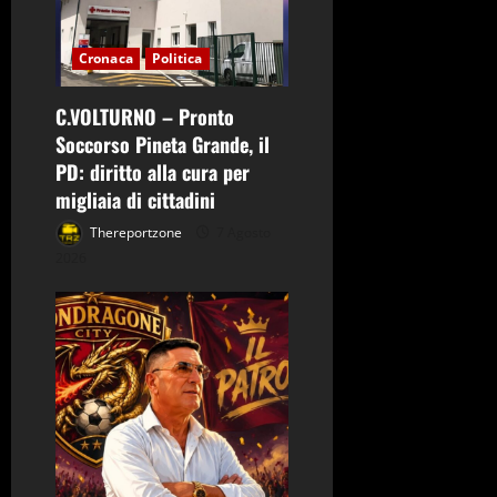
i
Cronaca
Politica
c
o
C.VOLTURNO – Pronto
Soccorso Pineta Grande, il
l
PD: diritto alla cura per
migliaia di cittadini
o
Thereportzone
7 Agosto
2026