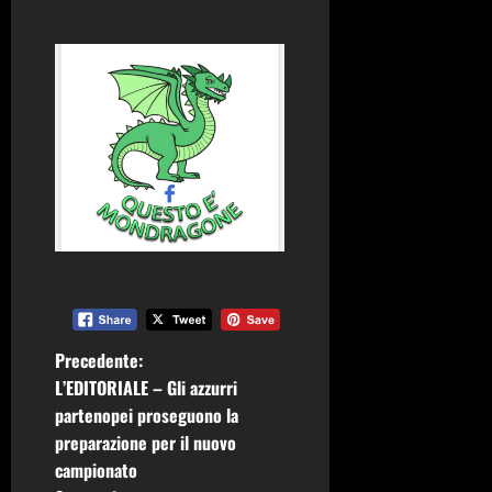
N
Precedente:
L’EDITORIALE – Gli azzurri
a
partenopei proseguono la
preparazione per il nuovo
v
campionato