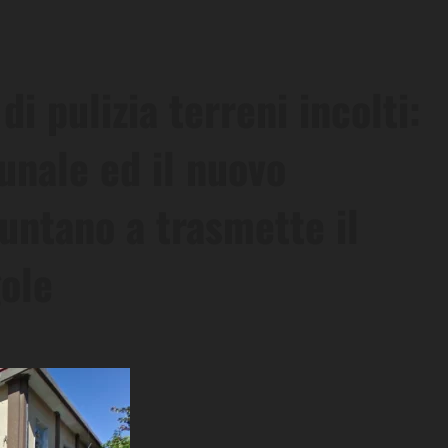
 pulizia terreni incolti:
unale ed il nuovo
ntano a trasmette il
gole