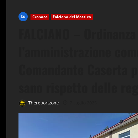
Cronaca
Falciano del Massico
FALCIANO – Ordinanza di
l’amministrazione com
Comandante Caserta pu
sano rispetto delle re
Thereportzone
7 Luglio 2025