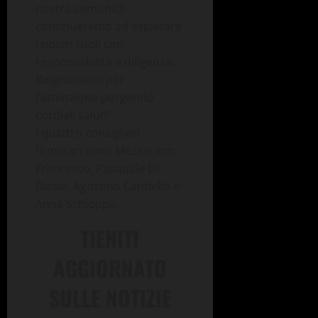
nostra comunità
continueremo ad espletare
i nostri ruoli con
responsabilità e diligenza.
Ringraziamo per
l’attenzione porgendo
cordiali saluti”.
I quattro consiglieri
firmatari sono Mezzarano
Francesco, Pasquale Di
Biasio, Agostino Cantiello e
Anna Schioppa.
TIENITI
AGGIORNATO
SULLE NOTIZIE