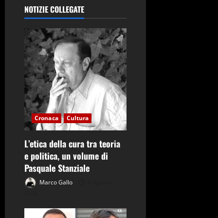
i
NOTIZIE COLLEGATE
o
n
e
a
r
Cronaca
Cultura
t
L’etica della cura tra teoria
i
e politica, un volume di
Pasquale Stanziale
c
Marco Gallo
4 Agosto
o
2026
l