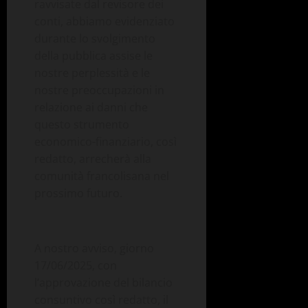
ravvisate dal revisore dei
conti, abbiamo evidenziato
durante lo svolgimento
della pubblica assise le
nostre perplessità e le
nostre preoccupazioni in
relazione ai danni che
questo strumento
economico-finanziario, così
redatto, arrecherà alla
comunità francolisana nel
prossimo futuro.
A nostro avviso, giorno
17/06/2025, con
l’approvazione del bilancio
consuntivo così redatto, il