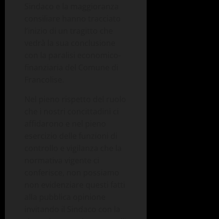
Sindaco e la maggioranza
consiliare hanno tracciato
l’inizio di un tragitto che
vedrà la sua conclusione
con la paralisi economico-
finanziaria del Comune di
Francolise.
Nel pieno rispetto del ruolo
che i nostri concittadini ci
affidarono e nel pieno
esercizio delle funzioni di
controllo e vigilanza che la
normativa vigente ci
conferisce, non possiamo
non evidenziare questi fatti
alla pubblica opinione
invitando il Sindaco con la