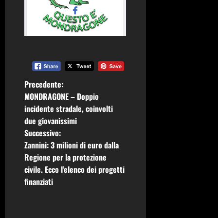
N
Precedente:
MONDRAGONE – Doppio
a
incidente stradale, coinvolti
due giovanissimi
v
Successivo:
i
Zannini: 3 milioni di euro dalla
Regione per la protezione
g
civile. Ecco l’elenco dei progetti
finanziati
a
z