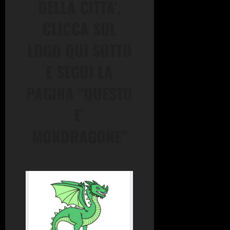
DELLA CITTA’,
CLICCA SUL
LOGO QUI SOTTO
E SEGUI LA
PAGINA “QUESTO
E’
MONDRAGONE”