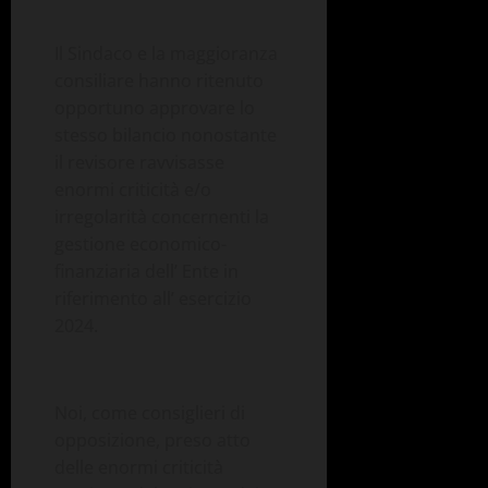
Il Sindaco e la maggioranza
consiliare hanno ritenuto
opportuno approvare lo
stesso bilancio nonostante
il revisore ravvisasse
enormi criticità e/o
irregolarità concernenti la
gestione economico-
finanziaria dell’ Ente in
riferimento all’ esercizio
2024.
Noi, come consiglieri di
opposizione, preso atto
delle enormi criticità