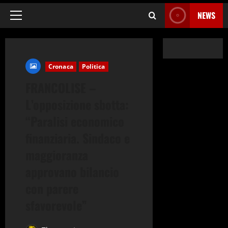
NEWS
Menu
principale
Cronaca
Politica
FRANCOLISE –
L’opposizione sbotta:
“Paralisi economico
finanziaria. Sindaco e
maggioranza
approvano bilancio
con parere
sfavorevole”