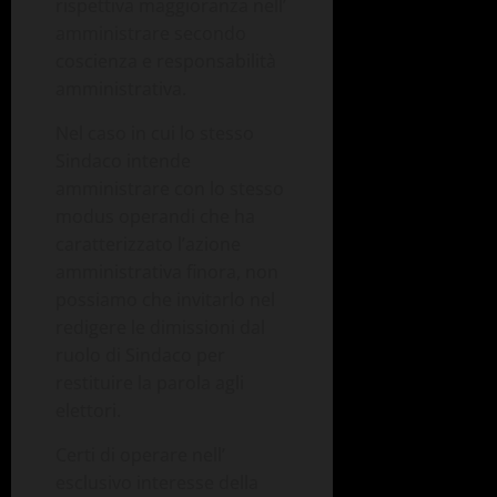
rispettiva maggioranza nell’
amministrare secondo
coscienza e responsabilità
amministrativa.
Nel caso in cui lo stesso
Sindaco intende
amministrare con lo stesso
modus operandi che ha
caratterizzato l’azione
amministrativa finora, non
possiamo che invitarlo nel
redigere le dimissioni dal
ruolo di Sindaco per
restituire la parola agli
elettori.
Certi di operare nell’
esclusivo interesse della