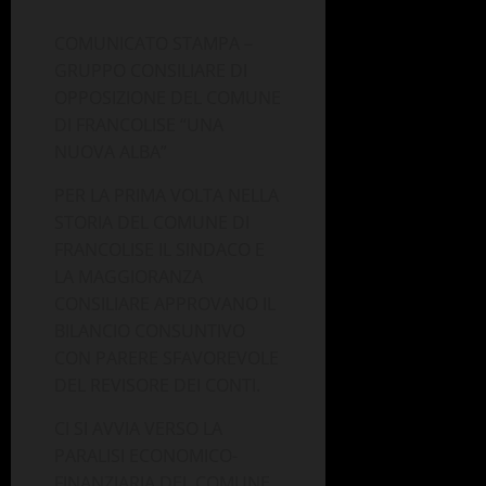
COMUNICATO STAMPA –
GRUPPO CONSILIARE DI
OPPOSIZIONE DEL COMUNE
DI FRANCOLISE “UNA
NUOVA ALBA”
PER LA PRIMA VOLTA NELLA
STORIA DEL COMUNE DI
FRANCOLISE IL SINDACO E
LA MAGGIORANZA
CONSILIARE APPROVANO IL
BILANCIO CONSUNTIVO
CON PARERE SFAVOREVOLE
DEL REVISORE DEI CONTI.
CI SI AVVIA VERSO LA
PARALISI ECONOMICO-
FINANZIARIA DEL COMUNE.