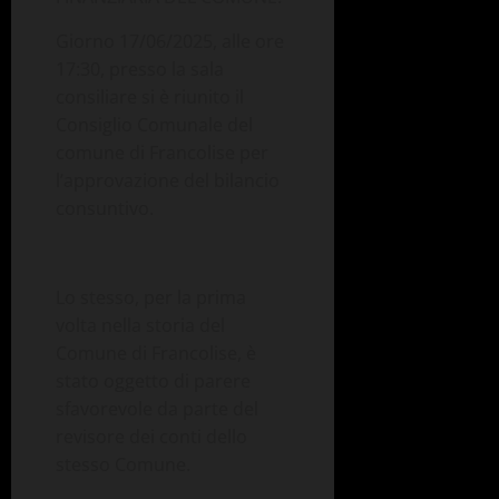
Giorno 17/06/2025, alle ore
17:30, presso la sala
consiliare si è riunito il
Consiglio Comunale del
comune di Francolise per
l’approvazione del bilancio
consuntivo.
Lo stesso, per la prima
volta nella storia del
Comune di Francolise, è
stato oggetto di parere
sfavorevole da parte del
revisore dei conti dello
stesso Comune.