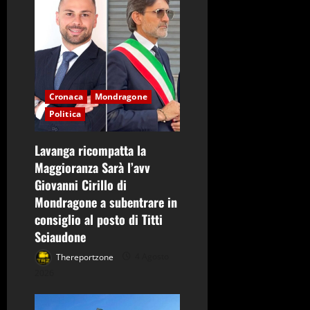
o
Cronaca
Mondragone
Politica
Lavanga ricompatta la
Maggioranza Sarà l’avv
Giovanni Cirillo di
Mondragone a subentrare in
consiglio al posto di Titti
Sciaudone
Thereportzone
4 Agosto
2026