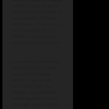
A distanza di pochi giorni
dalla notizia della morte di
Rayan Mdallel, il 16enne
scomparso il 30 gennaio e
ritrovato senza vita il 20
febbraio nel torinese, le
polemiche non si placano.
Una vicenda che presenta
molti lati oscuri a partire
dai motivi che hanno
indotto il ragazzo ad
allontanarsi dalla sua
famiglia, che potrebbero
essere legati non solo ad
un disagio socio-familiare,