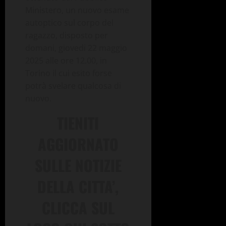
Ministero, un nuovo esame
autoptico sul corpo del
ragazzo, disposto per
domani, giovedi 22 maggio
2025 alle ore 12.00, in
Torino il cui esito forse
potrà svelare qualcosa di
nuovo.
TIENITI
AGGIORNATO
SULLE NOTIZIE
DELLA CITTA’,
CLICCA SUL