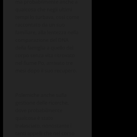
ma probabilmente anche a
qualcosa che negli ultimi
tempi lo turbava, così come
raccontato da un suo
familiare, alla lentezza nella
comparazione del DNA
della famiglia a quello del
corpo senza vita ritrovato
nel fiume Po, arrivato tre
mesi dopo il suo recupero.
Polemiche anche sulla
gestione delle ricerche,
dove probabilmente
qualcosa è stato
tralasciato, nonostante i
tanti appelli che nel corso