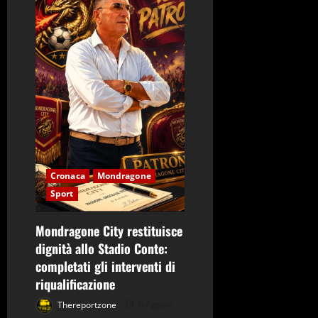
n
e
a
r
t
i
Cronaca
Mondragone
c
Sport
o
Mondragone City restituisce
l
dignità allo Stadio Conte:
completati gli interventi di
o
riqualificazione
Thereportzone
6 Agosto