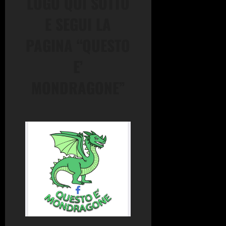
LOGO QUI SOTTO
E SEGUI LA
PAGINA “QUESTO
E’
MONDRAGONE”