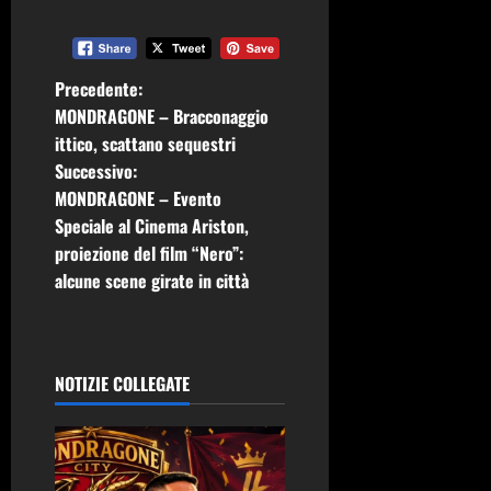
N
Precedente:
MONDRAGONE – Bracconaggio
a
ittico, scattano sequestri
Successivo:
v
MONDRAGONE – Evento
i
Speciale al Cinema Ariston,
proiezione del film “Nero”:
g
alcune scene girate in città
a
z
NOTIZIE COLLEGATE
i
o