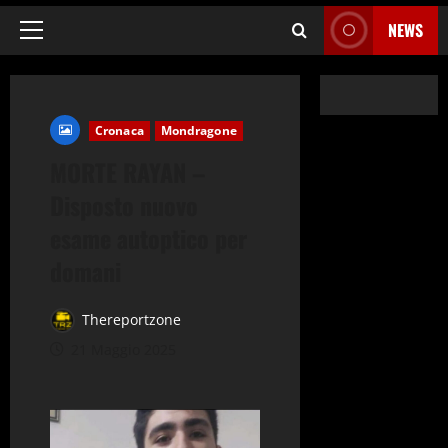
NEWS
Menu
principale
Cronaca
Mondragone
MORTE RAYAN –
Disposto nuovo
esame autoptico per
domani
Thereportzone
21 Maggio 2025