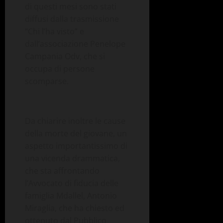
di questi mesi sono stati
diffusi dalla trasmissione
“Chi l’ha visto” e
dall’associazione Penelope
Campania Odv, che si
occupa di persone
scomparse.
Da chiarire inoltre le cause
della morte del giovane, un
aspetto importantissimo di
una vicenda drammatica,
che sta affrontando
l’Avvocato di fiducia delle
famiglia Mdallel, Antonio
Miraglia, che ha chiesto ed
ottenuto dal Pubblico