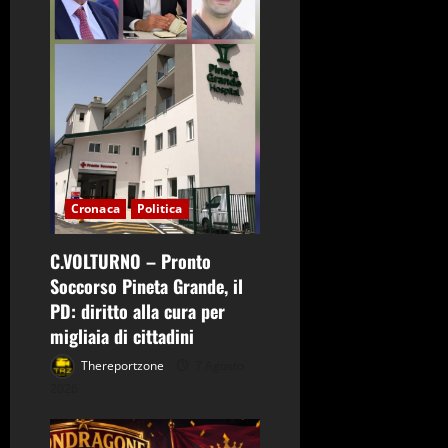
o
Cronaca
Politica
C.VOLTURNO – Pronto
Soccorso Pineta Grande, il
PD: diritto alla cura per
migliaia di cittadini
Thereportzone
7 Agosto
2026