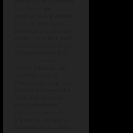
intervenuti nel Comune di
Casal di Principe,
unitamente ai carabinieri di
quella stazione, hanno
proceduto all’arresto per
detenzione ai fini di spaccio
del 25enne Pagano Guido,
di Pagano Antonio di 26
anni e del trentenne
Corvino Salvatore , tutti
residenti a Casal di
Principe. I tre, a seguito di
perquisizioni personali e
domiciliari, sono stati
trovati in possesso
complessivamente di
grammi 5 di “cocaina” in
due involucri, un panetto di