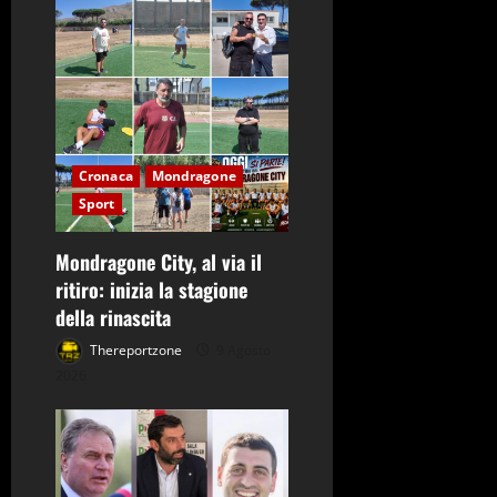
o
n
e
a
Cronaca
Mondragone
Sport
r
t
Mondragone City, al via il
ritiro: inizia la stagione
i
della rinascita
c
Thereportzone
9 Agosto
2026
o
l