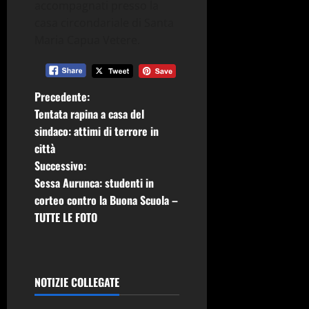
accompagnati presso la
casa circondariale di Santa
Maria Capua Vetere.
N
Precedente:
Tentata rapina a casa del
a
sindaco: attimi di terrore in
città
v
Successivo:
i
Sessa Aurunca: studenti in
corteo contro la Buona Scuola –
g
TUTTE LE FOTO
a
z
NOTIZIE COLLEGATE
i