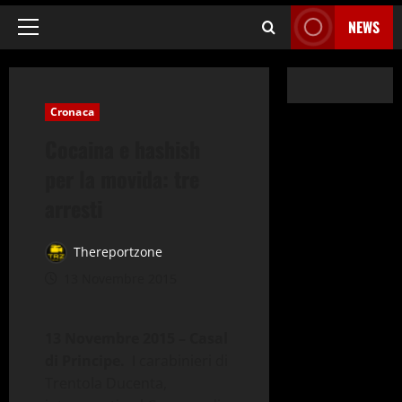
NEWS
Menu
principale
Cronaca
Cocaina e hashish
per la movida: tre
arresti
Thereportzone
13 Novembre 2015
13 Novembre 2015 – Casal
di Principe.
­ I carabinieri di
Trentola Ducenta,