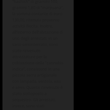
“hashish” di grammi 100,
grammi 1,80 di “marjiuana”,
la somma contante di euro
130,00, ritenuta provento
attività illecita. Inoltre,
all’interno dell’abitazione di
uno degli arrestati, in un
vano seminterrato, sono
state rinvenute
attrezzature per la
coltivazione della “cannabis
indica”, consistenti in una
piccola serra artigianale
con lampada, ventola, vasi
e semi. Quanto rinvenuto è
stato sottoposto a
sequestro. Gli arrestati,
invece, sono stati