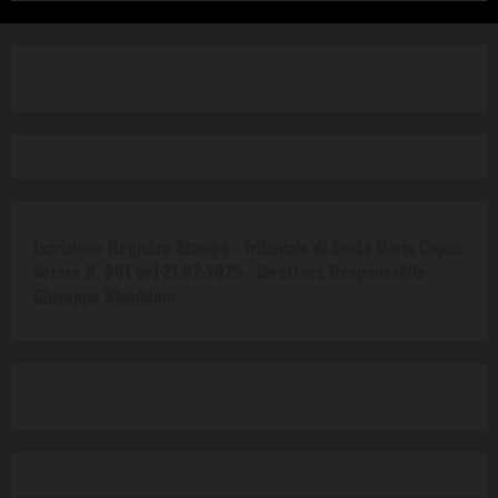
Iscrizione Registro Stampa - Tribunale di Santa Maria Capua
Vetere N. 901 del 21.02.2025 -
Direttore Responsabile
Giuseppe Nicodemo