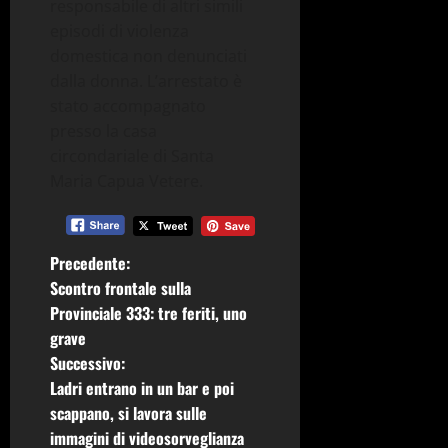
responsabile di altri simili
episodi di violenza
domestica non denunciati
dalla donna. L’arrestato è
stato accompagnato
presso la casa
circondariale di Santa
Maria Capua Vetere.
N
Precedente:
Scontro frontale sulla
a
Provinciale 333: tre feriti, uno
grave
v
Successivo:
i
Ladri entrano in un bar e poi
scappano, si lavora sulle
g
immagini di videosorveglianza