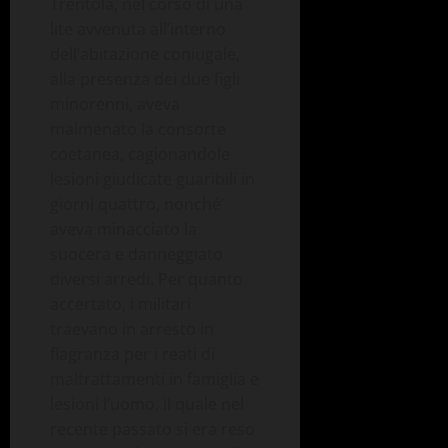
Trentola, nel corso di una
lite avvenuta all’interno
dell’abitazione coniugale,
alla presenza dei due figli
minorenni, aveva
malmenato la consorte
coetanea, cagionandole
lesioni giudicate guaribili in
giorni quattro, nonché’
aveva minacciato la
suocera e danneggiato
diversi arredi. Per quanto
accertato, i militari
traevano in arresto in
flagranza per i reati di
maltrattamenti in famiglia e
lesioni l’uomo, il quale nel
recente passato si era reso