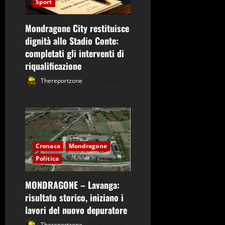
Sport
Mondragone City restituisce
dignità allo Stadio Conte:
completati gli interventi di
riqualificazione
Thereportzone
6 Agosto
2026
Cronaca
Mondragone
Politica
MONDRAGONE – Lavanga:
risultato storico, iniziano i
lavori del nuovo depuratore
Thereportzone
6 Agosto