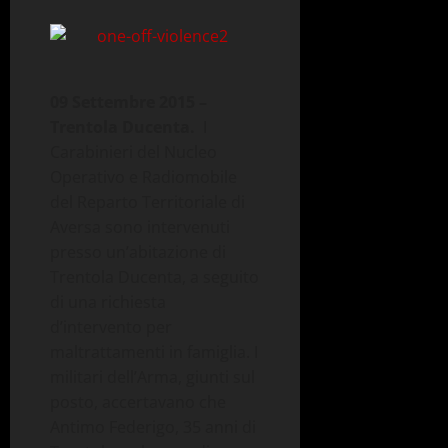
09 Settembre 2015 –
Trentola Ducenta.
­ I
Carabinieri del Nucleo
Operativo e Radiomobile
del Reparto Territoriale di
Aversa sono intervenuti
presso un’abitazione di
Trentola Ducenta, a seguito
di una richiesta
d’intervento per
maltrattamenti in famiglia. I
militari dell’Arma, giunti sul
posto, accertavano che
Antimo Federigo, 35 anni di