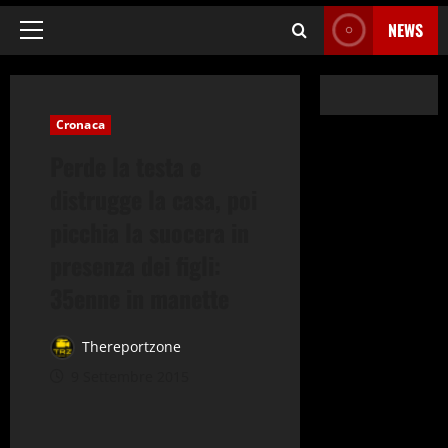
NEWS
Menu
principale
Cronaca
Perde la testa e
distrugge la casa, poi
picchia la suocera in
presenza dei figli:
35enne in manette
Thereportzone
9 Settembre 2015